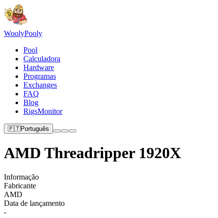
Wooly
Pooly
Pool
Calculadora
Hardware
Programas
Exchanges
FAQ
Blog
RigsMonitor
🇵🇹
Português
AMD Threadripper 1920X
Informação
Fabricante
AMD
Data de lançamento
-