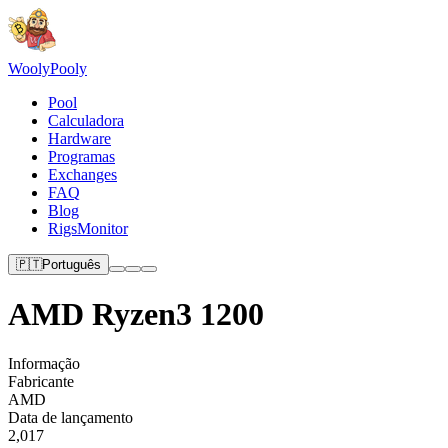
Wooly
Pooly
Pool
Calculadora
Hardware
Programas
Exchanges
FAQ
Blog
RigsMonitor
🇵🇹
Português
AMD Ryzen3 1200
Informação
Fabricante
AMD
Data de lançamento
2,017