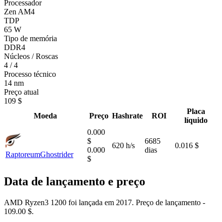
Processador
Zen AM4
TDP
65 W
Tipo de memória
DDR4
Núcleos / Roscas
4 / 4
Processo técnico
14 nm
Preço atual
109 $
Placa
Moeda
Preço
Hashrate
ROI
líquido
0.000
$
6685
620 h/s
0.016 $
0.000
dias
Raptoreum
Ghostrider
$
Data de lançamento e preço
AMD Ryzen3 1200 foi lançada em 2017. Preço de lançamento -
109.00 $.