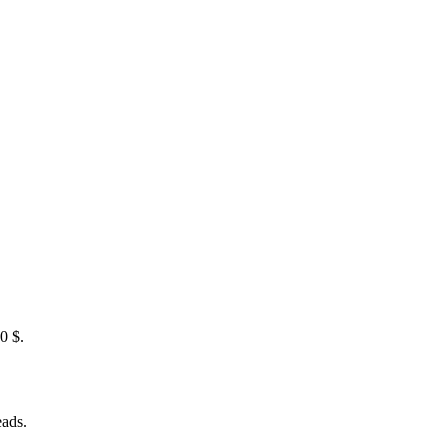
0 $.
ads.