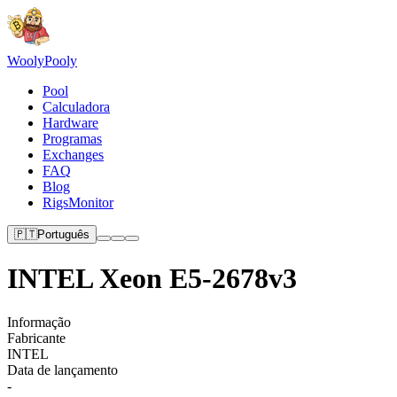
Wooly
Pooly
Pool
Calculadora
Hardware
Programas
Exchanges
FAQ
Blog
RigsMonitor
🇵🇹
Português
INTEL Xeon E5-2678v3
Informação
Fabricante
INTEL
Data de lançamento
-