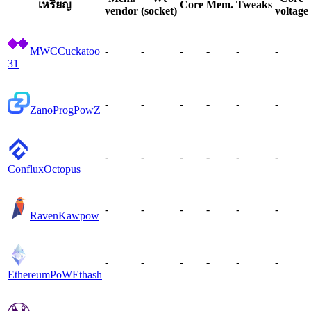
เหรียญ
Core
Mem.
Tweaks
vendor
(socket)
voltage
MWC
Cuckatoo
-
-
-
-
-
-
31
-
-
-
-
-
-
Zano
ProgPowZ
-
-
-
-
-
-
Conflux
Octopus
-
-
-
-
-
-
Raven
Kawpow
-
-
-
-
-
-
EthereumPoW
Ethash