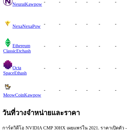
-
-
-
-
-
-
Neurai
Kawpow
-
-
-
-
-
-
Nexa
NexaPow
Ethereum
-
-
-
-
-
-
Classic
Etchash
Octa
-
-
-
-
-
-
Space
Ethash
-
-
-
-
-
-
MeowCoin
Kawpow
วันที่วางจำหน่ายและราคา
การ์ดวิดีโอ NVIDIA CMP 30HX เผยแพร่ใน 2021. ราคาเปิดตัว -