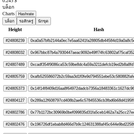
0.245 $
บล็อก
Charts
Hashrate
บล็อก
รอสักครู่
นักขุด
Height
Hash
#24808239
0xa0a57bfb2144a0ec7e5aa6241fa28805db44584d19a0a8c5
#24808032
0x967bbc87b4a7930447aeac9092e49ff74fc63802af75caf35
#24807489
0xcadf354f9086ca53c59be8dc4a59a3211defcb19ed2b8a8fd
#24805759
0xafb525586072b2c59aa3d1f0fe9d794551ebe53c580882faf
#24805373
0x14f14f8409d16aa8f64972dadcb7356a18483361c1627dc96
#24804127
0x289a12f608797cd408b2ae6c57845536cb3fbd6b68d4195ff
#24802786
0x77b1172bc30969b0bef099835d31fa5ceb1462a7a25cc27e
#24802476
0x196726df1ebab8d466d7b9c124631388af45c644e9bd2258