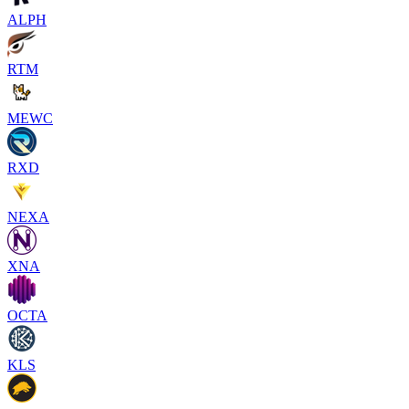
ALPH
RTM
MEWC
RXD
NEXA
XNA
OCTA
KLS