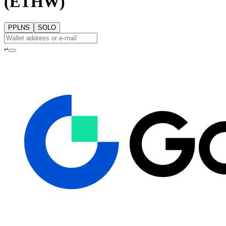
(ETHW)
PPLNS
SOLO
↵