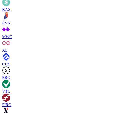
KAS
RVN
MWC
AE
CFX
ERG
VTC
FIRO