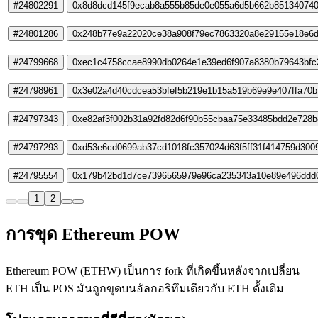
#24802291
0x8d8dcd145f9ecab8a555b85de0e055a6d5b662b851340740
#24801286
0x248b77e9a22020ce38a908f79ec7863320a8e29155e18e6d
#24799668
0xec1c4758ccae8990db0264e1e39ed6f907a8380b79643bfc
#24798961
0x3e02a4d40cdcea53bfef5b219e1b15a519b69e9e407ffa70b
#24797343
0xe82af3f002b31a92fd82d6f90b55cbaa75e33485bdd2e728b
#24797293
0xd53e6cd0699ab37cd1018fc357024d63f5ff31f414759d300
#24795554
0x179b42bd1d7ce7396565979e96ca235343a10e89e496ddd0
1
2
การขุด Ethereum POW
Ethereum POW (ETHW) เป็นการ fork ที่เกิดขึ้นหลังจากเปลี่ยน
ETH เป็น POS มันถูกขุดบนอัลกอริทึมเดียวกับ ETH ดั้งเดิม