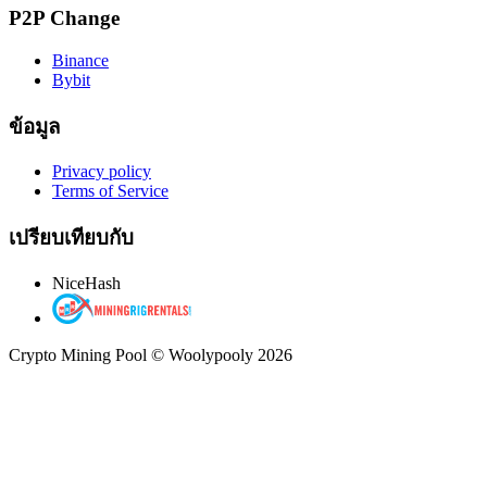
P2P Change
Binance
Bybit
ข้อมูล
Privacy policy
Terms of Service
เปรียบเทียบกับ
NiceHash
Crypto Mining Pool © Woolypooly 2026