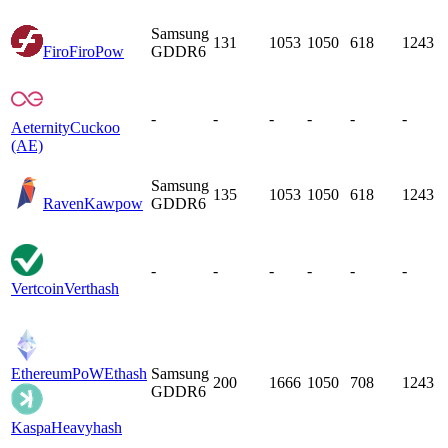
Samsung
131
1053
1050
618
1243
Firo
FiroPow
GDDR6
-
-
-
-
-
-
Aeternity
Cuckoo
(AE)
Samsung
135
1053
1050
618
1243
Raven
Kawpow
GDDR6
-
-
-
-
-
-
Vertcoin
Verthash
EthereumPoW
Ethash
Samsung
200
1666
1050
708
1243
GDDR6
Kaspa
Heavyhash