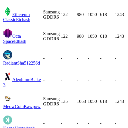
Samsung
Ethereum
122
980
1050
618
1243
GDDR6
Classic
Etchash
Samsung
Octa
122
980
1050
618
1243
GDDR6
Space
Ethash
-
-
-
-
-
-
Radiant
Sha512256d
Alephium
Blake
-
-
-
-
-
-
3
Samsung
135
1053
1050
618
1243
GDDR6
MeowCoin
Kawpow
-
-
-
-
-
-