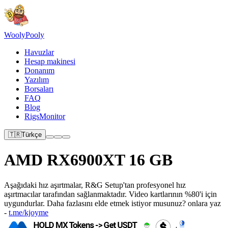
Wooly
Pooly
Havuzlar
Hesap makinesi
Donanım
Yazılım
Borsaları
FAQ
Blog
RigsMonitor
🇹🇷
Türkçe
AMD RX6900XT 16 GB
Aşağıdaki hız aşırtmalar, R&G Setup'tan profesyonel hız
aşırtmacılar tarafından sağlanmaktadır. Video kartlarının %80'i için
uygundurlar. Daha fazlasını elde etmek istiyor musunuz? onlara yaz
-
t.me/kjoyme