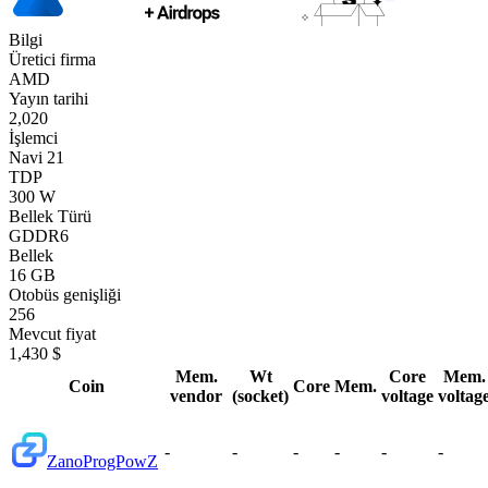
Bilgi
Üretici firma
AMD
Yayın tarihi
2,020
İşlemci
Navi 21
TDP
300 W
Bellek Türü
GDDR6
Bellek
16 GB
Otobüs genişliği
256
Mevcut fiyat
1,430 $
Mem.
Wt
Core
Mem.
Coin
Core
Mem.
vendor
(socket)
voltage
voltag
-
-
-
-
-
-
Zano
ProgPowZ