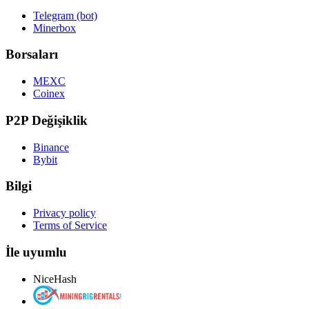
Telegram (bot)
Minerbox
Borsaları
MEXC
Coinex
P2P Değişiklik
Binance
Bybit
Bilgi
Privacy policy
Terms of Service
İle uyumlu
NiceHash