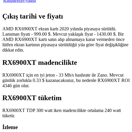
Kaspa
Heavyhash
Çıkış tarihi ve fiyatı
AMD RX6900XT ekran kartı 2020 yılında piyasaya sürüldü.
Lansman fiyatı - 999.00 $. Mevcut yaklaşık fiyat - 1430.00 $. Bir
AMD RX6900XT kartı satın alıp almamaya karar vermeden önce
lütfen ekran kartının piyasaya sürüldüğü yıla göre fiyat değişikliğine
dikkat edin.
RX6900XT madencilikte
RX6900XT için en iyi jeton - 33 Mh/s hashrate ile Zano. Mevcut
günlük zorlukla 0.33 $ kazanacaksınız, bu nedenle RX6900XT ROI
4346 gün olur.
RX6900XT tüketim
RX6900XT TDP 300 watt iken madencilikte ortalama 240 watt
tüketir.
İzleme