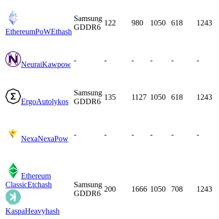
Samsung
122
980
1050
618
1243
GDDR6
EthereumPoW
Ethash
-
-
-
-
-
-
Neurai
Kawpow
Samsung
135
1127
1050
618
1243
Ergo
Autolykos
GDDR6
-
-
-
-
-
-
Nexa
NexaPow
Ethereum
Classic
Etchash
Samsung
200
1666
1050
708
1243
GDDR6
Kaspa
Heavyhash