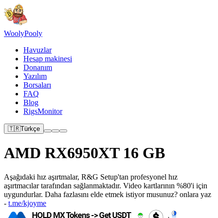
Wooly
Pooly
Havuzlar
Hesap makinesi
Donanım
Yazılım
Borsaları
FAQ
Blog
RigsMonitor
🇹🇷
Türkçe
AMD RX6950XT 16 GB
Aşağıdaki hız aşırtmalar, R&G Setup'tan profesyonel hız
aşırtmacılar tarafından sağlanmaktadır. Video kartlarının %80'i için
uygundurlar. Daha fazlasını elde etmek istiyor musunuz? onlara yaz
-
t.me/kjoyme