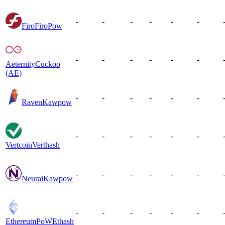
-
-
-
-
-
-
Firo
FiroPow
-
-
-
-
-
-
Aeternity
Cuckoo
(AE)
-
-
-
-
-
-
Raven
Kawpow
-
-
-
-
-
-
Vertcoin
Verthash
-
-
-
-
-
-
Neurai
Kawpow
-
-
-
-
-
-
EthereumPoW
Ethash