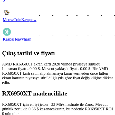
3
-
-
-
-
-
-
MeowCoin
Kawpow
-
-
-
-
-
-
Kaspa
Heavyhash
Çıkış tarihi ve fiyatı
AMD RX6950XT ekran kartı 2020 yılında piyasaya sürüldü.
Lansman fiyatı - 0.00 $. Mevcut yaklaşık fiyat - 0.00 $. Bir AMD
RX6950XT kartı satın alıp almamaya karar vermeden önce lütfen
ekran kartının piyasaya sürüldüğü yıla göre fiyat değişikliğine dikkat
edin.
RX6950XT madencilikte
RX6950XT için en iyi jeton - 33 Mh/s hashrate ile Zano. Mevcut
günlük zorlukla 0.36 $ kazanacaksınız, bu nedenle RX6950XT ROI
0 gün olur.