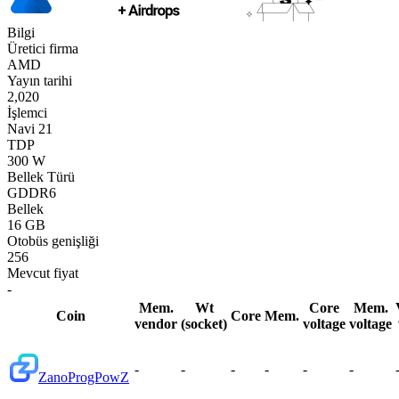
Bilgi
Üretici firma
AMD
Yayın tarihi
2,020
İşlemci
Navi 21
TDP
300 W
Bellek Türü
GDDR6
Bellek
16 GB
Otobüs genişliği
256
Mevcut fiyat
-
Mem.
Wt
Core
Mem.
Coin
Core
Mem.
vendor
(socket)
voltage
voltage
-
-
-
-
-
-
Zano
ProgPowZ