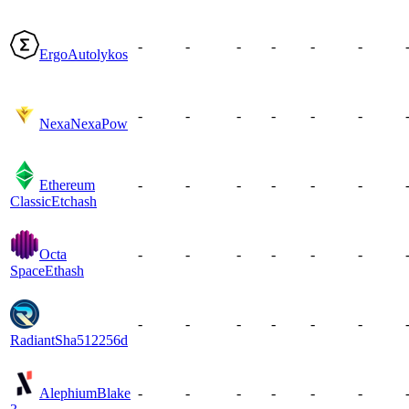
-
-
-
-
-
-
Ergo
Autolykos
-
-
-
-
-
-
Nexa
NexaPow
Ethereum
-
-
-
-
-
-
Classic
Etchash
Octa
-
-
-
-
-
-
Space
Ethash
-
-
-
-
-
-
Radiant
Sha512256d
Alephium
Blake
-
-
-
-
-
-