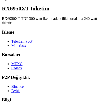
RX6950XT tüketim
RX6950XT TDP 300 watt iken madencilikte ortalama 240 watt
tüketir.
İzleme
Telegram (bot)
Minerbox
Borsaları
MEXC
Coinex
P2P Değişiklik
Binance
Bybit
Bilgi