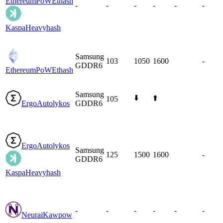
EthereumPoW
Ethash
-
-
-
-
-
-
Kaspa
Heavyhash
Samsung
103
1050
1600
-
GDDR6
EthereumPoW
Ethash
Samsung
⬇️
⬆️
105
Ergo
Autolykos
GDDR6
Ergo
Autolykos
Samsung
125
1500
1600
-
GDDR6
Kaspa
Heavyhash
-
-
-
-
-
-
Neurai
Kawpow