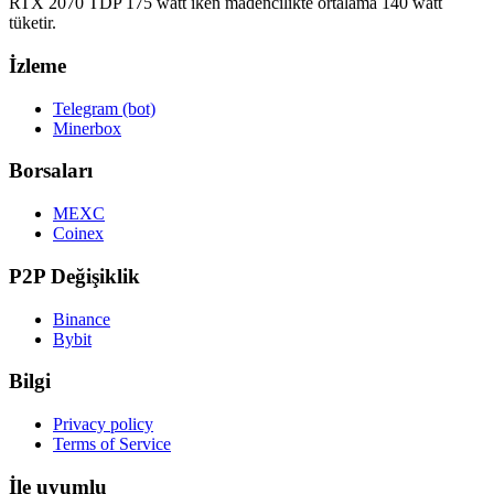
RTX 2070 TDP 175 watt iken madencilikte ortalama 140 watt
tüketir.
İzleme
Telegram (bot)
Minerbox
Borsaları
MEXC
Coinex
P2P Değişiklik
Binance
Bybit
Bilgi
Privacy policy
Terms of Service
İle uyumlu