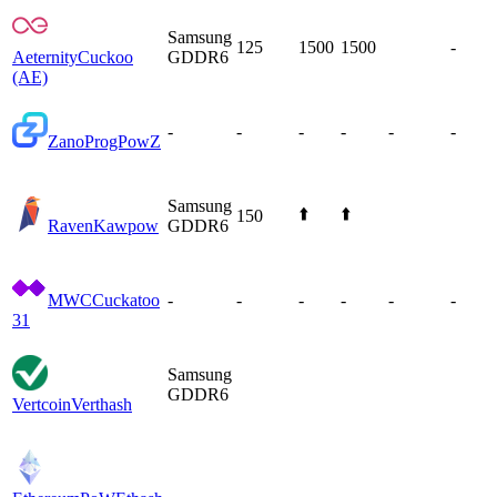
Samsung
125
1500
1500
-
Aeternity
Cuckoo
GDDR6
(AE)
-
-
-
-
-
-
Zano
ProgPowZ
Samsung
⬆️
⬆️
150
Raven
Kawpow
GDDR6
MWC
Cuckatoo
-
-
-
-
-
-
31
Samsung
GDDR6
Vertcoin
Verthash