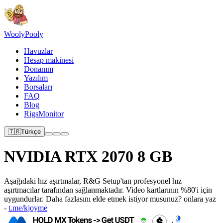
Wooly
Pooly
Havuzlar
Hesap makinesi
Donanım
Yazılım
Borsaları
FAQ
Blog
RigsMonitor
🇹🇷
Türkçe
NVIDIA RTX 2070 8 GB
Aşağıdaki hız aşırtmalar, R&G Setup'tan profesyonel hız
aşırtmacılar tarafından sağlanmaktadır. Video kartlarının %80'i için
uygundurlar. Daha fazlasını elde etmek istiyor musunuz? onlara yaz
-
t.me/kjoyme