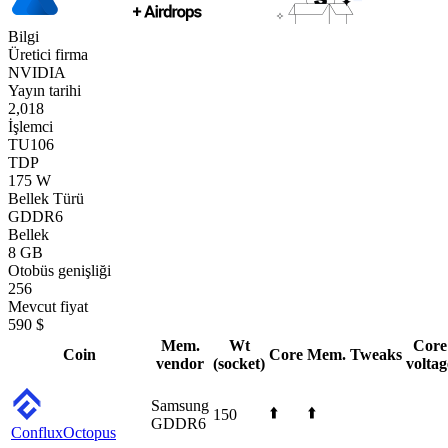
Bilgi
Üretici firma
NVIDIA
Yayın tarihi
2,018
İşlemci
TU106
TDP
175 W
Bellek Türü
GDDR6
Bellek
8 GB
Otobüs genişliği
256
Mevcut fiyat
590 $
Mem.
Wt
Core
Coin
Core
Mem.
Tweaks
vendor
(socket)
voltag
Samsung
⬆️
⬆️
150
GDDR6
Conflux
Octopus