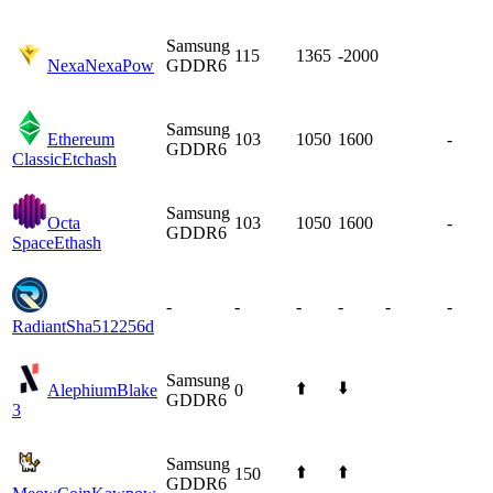
Samsung
115
1365
-2000
Nexa
NexaPow
GDDR6
Samsung
Ethereum
103
1050
1600
-
GDDR6
Classic
Etchash
Samsung
Octa
103
1050
1600
-
GDDR6
Space
Ethash
-
-
-
-
-
-
Radiant
Sha512256d
Samsung
⬆️
⬇️
Alephium
Blake
0
GDDR6
3
Samsung
⬆️
⬆️
150
GDDR6