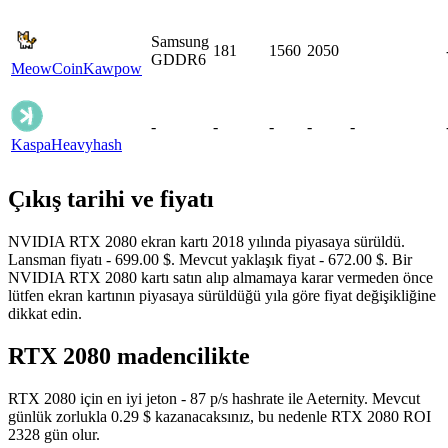
Samsung
181
1560
2050
GDDR6
MeowCoin
Kawpow
-
-
-
-
-
Kaspa
Heavyhash
Çıkış tarihi ve fiyatı
NVIDIA RTX 2080 ekran kartı 2018 yılında piyasaya sürüldü.
Lansman fiyatı - 699.00 $. Mevcut yaklaşık fiyat - 672.00 $. Bir
NVIDIA RTX 2080 kartı satın alıp almamaya karar vermeden önce
lütfen ekran kartının piyasaya sürüldüğü yıla göre fiyat değişikliğine
dikkat edin.
RTX 2080 madencilikte
RTX 2080 için en iyi jeton - 87 p/s hashrate ile Aeternity. Mevcut
günlük zorlukla 0.29 $ kazanacaksınız, bu nedenle RTX 2080 ROI
2328 gün olur.