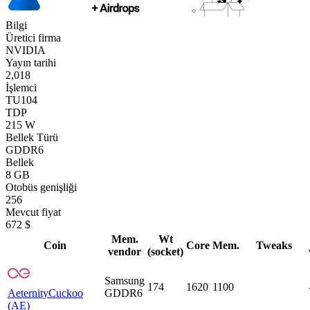
Bilgi
Üretici firma
NVIDIA
Yayın tarihi
2,018
İşlemci
TU104
TDP
215 W
Bellek Türü
GDDR6
Bellek
8 GB
Otobüs genişliği
256
Mevcut fiyat
672 $
Mem.
Wt
Coin
Core
Mem.
Tweaks
vendor
(socket)
Samsung
174
1620
1100
Aeternity
Cuckoo
GDDR6
(AE)