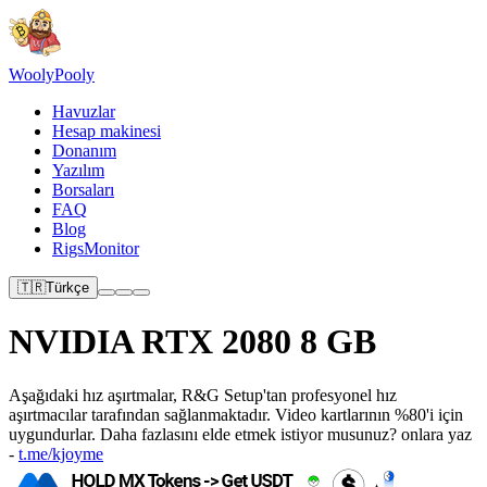
Wooly
Pooly
Havuzlar
Hesap makinesi
Donanım
Yazılım
Borsaları
FAQ
Blog
RigsMonitor
🇹🇷
Türkçe
NVIDIA RTX 2080 8 GB
Aşağıdaki hız aşırtmalar, R&G Setup'tan profesyonel hız
aşırtmacılar tarafından sağlanmaktadır. Video kartlarının %80'i için
uygundurlar. Daha fazlasını elde etmek istiyor musunuz? onlara yaz
-
t.me/kjoyme