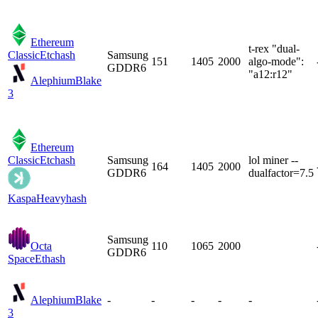
Ethereum
t-rex "dual-
Classic
Etchash
Samsung
151
1405
2000
algo-mode":
GDDR6
"a12:r12"
Alephium
Blake
3
Ethereum
Classic
Etchash
Samsung
lol miner --
164
1405
2000
GDDR6
dualfactor=7.5
Kaspa
Heavyhash
Samsung
Octa
110
1065
2000
GDDR6
Space
Ethash
Alephium
Blake
-
-
-
-
-
3