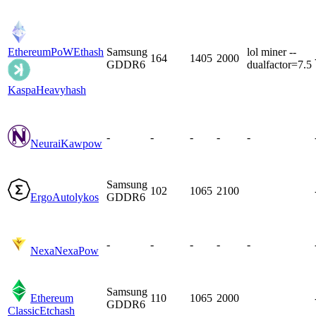
EthereumPoW
Ethash
Samsung
lol miner --
164
1405
2000
GDDR6
dualfactor=7.5
Kaspa
Heavyhash
-
-
-
-
-
Neurai
Kawpow
Samsung
102
1065
2100
Ergo
Autolykos
GDDR6
-
-
-
-
-
Nexa
NexaPow
Samsung
Ethereum
110
1065
2000
GDDR6
Classic
Etchash