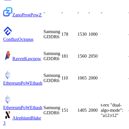
-
-
-
-
-
Zano
ProgPowZ
Samsung
178
1530
1000
GDDR6
Conflux
Octopus
Samsung
181
1560
2050
Raven
Kawpow
GDDR6
Samsung
110
1065
2000
GDDR6
EthereumPoW
Ethash
t-rex "dual-
EthereumPoW
Ethash
Samsung
151
1405
2000
algo-mode":
GDDR6
"a12:r12"
Alephium
Blake
3