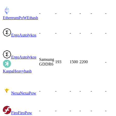
-
-
-
-
-
-
EthereumPoW
Ethash
-
-
-
-
-
-
Ergo
Autolykos
Ergo
Autolykos
Samsung
193
1500
2200
-
GDDR6
Kaspa
Heavyhash
-
-
-
-
-
-
Nexa
NexaPow
-
-
-
-
-
-
Firo
FiroPow