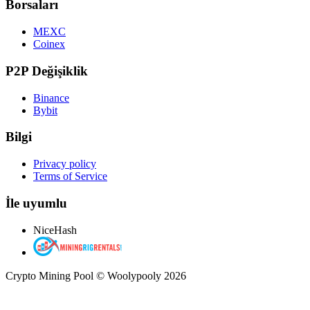
Borsaları
MEXC
Coinex
P2P Değişiklik
Binance
Bybit
Bilgi
Privacy policy
Terms of Service
İle uyumlu
NiceHash
Crypto Mining Pool © Woolypooly 2026