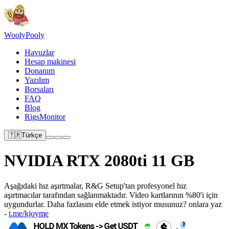
Wooly
Pooly
Havuzlar
Hesap makinesi
Donanım
Yazılım
Borsaları
FAQ
Blog
RigsMonitor
🇹🇷
Türkçe
NVIDIA RTX 2080ti 11 GB
Aşağıdaki hız aşırtmalar, R&G Setup'tan profesyonel hız
aşırtmacılar tarafından sağlanmaktadır. Video kartlarının %80'i için
uygundurlar. Daha fazlasını elde etmek istiyor musunuz? onlara yaz
-
t.me/kjoyme