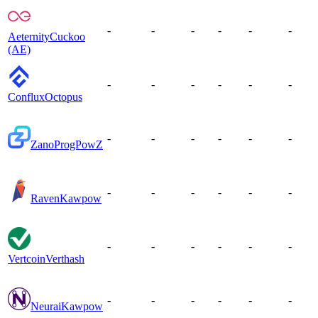
-
-
-
-
-
-
Aeternity
Cuckoo
(AE)
-
-
-
-
-
-
Conflux
Octopus
-
-
-
-
-
-
Zano
ProgPowZ
-
-
-
-
-
-
Raven
Kawpow
-
-
-
-
-
-
Vertcoin
Verthash
-
-
-
-
-
-
Neurai
Kawpow