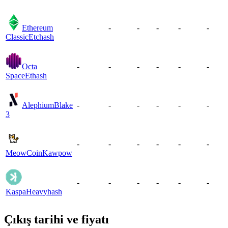
Ethereum
-
-
-
-
-
-
Classic
Etchash
Octa
-
-
-
-
-
-
Space
Ethash
Alephium
Blake
-
-
-
-
-
-
3
-
-
-
-
-
-
MeowCoin
Kawpow
-
-
-
-
-
-
Kaspa
Heavyhash
Çıkış tarihi ve fiyatı