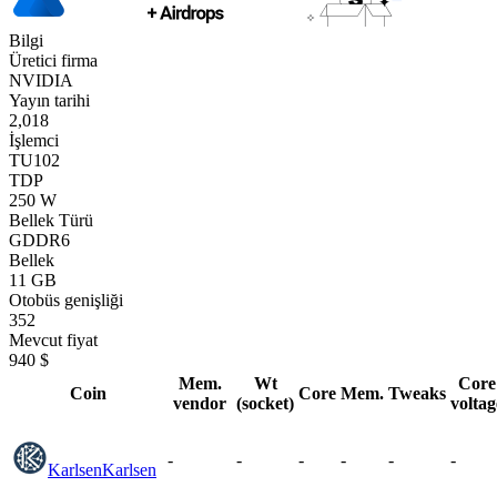
Bilgi
Üretici firma
NVIDIA
Yayın tarihi
2,018
İşlemci
TU102
TDP
250 W
Bellek Türü
GDDR6
Bellek
11 GB
Otobüs genişliği
352
Mevcut fiyat
940 $
Mem.
Wt
Core
Coin
Core
Mem.
Tweaks
vendor
(socket)
voltag
-
-
-
-
-
-
Karlsen
Karlsen