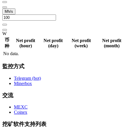
Mh/s
W
币
Net profit
Net profit
Net profit
Net profit
(hour)
(day)
(week)
(month)
种
No data.
監控方式
Telegram (bot)
Minerbox
交流
MEXC
Coinex
挖矿软件支持列表