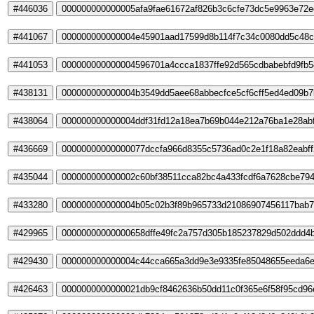
#446036
000000000000005afa9fae61672af826b3c6cfe73dc5e9963e72
#441067
000000000000004e45901aad17599d8b114f7c34c0080dd5c48c
#441053
000000000000004596701a4ccca1837ffe92d565cdbabebfd9fb5
#438131
000000000000004b3549dd5aee68abbecfce5cf6cff5ed4ed09b7
#438064
000000000000004ddf31fd12a18ea7b69b044e212a76ba1e28ab
#436669
00000000000000077dccfa966d8355c5736ad0c2e1f18a82eabff
#435044
000000000000002c60bf38511cca82bc4a433fcdf6a7628cbe79
#433280
000000000000004b05c02b3f89b965733d21086907456117bab
#429965
00000000000000658dffe49fc2a757d305b185237829d502ddd4
#429430
000000000000004c44cca665a3dd9e3e9335fe85048655eeda6
#426463
0000000000000021db9cf8462636b50dd11c0f365e6f58f95cd9