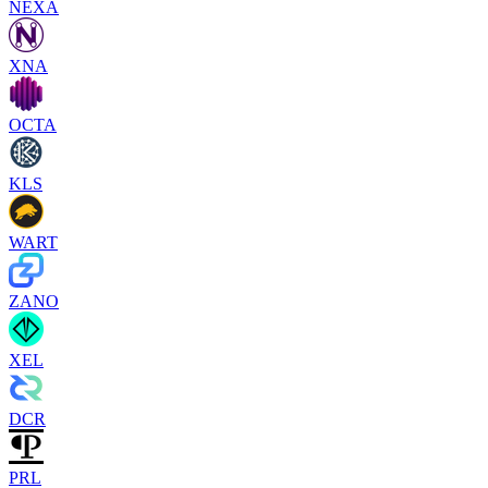
NEXA
XNA
OCTA
KLS
WART
ZANO
XEL
DCR
PRL