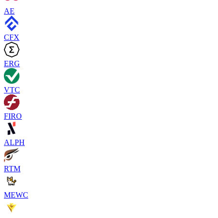
AE
CFX
ERG
VTC
FIRO
ALPH
RTM
MEWC