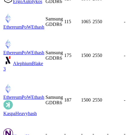
Ergo
Autolykos
GDDR6
Samsung
115
1065
2550
-
GDDR6
EthereumPoW
Ethash
EthereumPoW
Ethash
Samsung
175
1500
2550
-
GDDR6
Alephium
Blake
3
EthereumPoW
Ethash
Samsung
187
1500
2550
-
GDDR6
Kaspa
Heavyhash
-
-
-
-
-
-