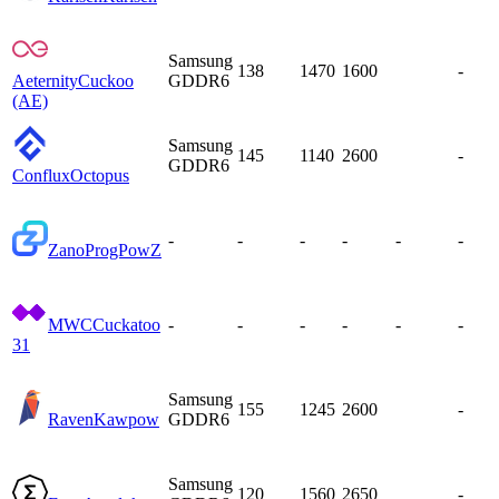
Samsung
138
1470
1600
-
Aeternity
Cuckoo
GDDR6
(AE)
Samsung
145
1140
2600
-
GDDR6
Conflux
Octopus
-
-
-
-
-
-
Zano
ProgPowZ
MWC
Cuckatoo
-
-
-
-
-
-
31
Samsung
155
1245
2600
-
Raven
Kawpow
GDDR6
Samsung
120
1560
2650
-