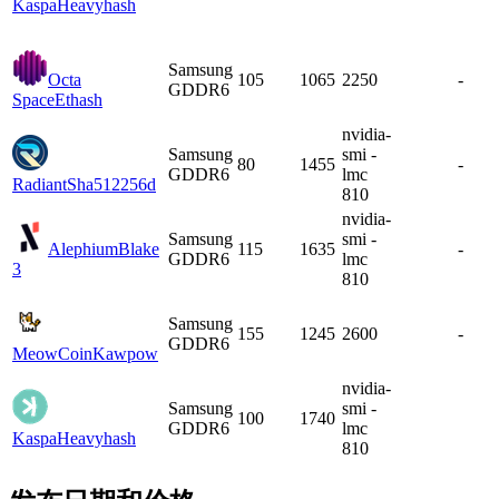
Kaspa
Heavyhash
Samsung
Octa
105
1065
2250
-
GDDR6
Space
Ethash
nvidia-
Samsung
smi -
80
1455
-
GDDR6
lmc
Radiant
Sha512256d
810
nvidia-
Samsung
smi -
Alephium
Blake
115
1635
-
GDDR6
lmc
3
810
Samsung
155
1245
2600
-
GDDR6
MeowCoin
Kawpow
nvidia-
Samsung
smi -
100
1740
GDDR6
lmc
Kaspa
Heavyhash
810