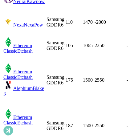
Neurai
Kawpow
Samsung
110
1470
-2000
Nexa
NexaPow
GDDR6
Samsung
Ethereum
105
1065
2250
-
GDDR6
Classic
Etchash
Ethereum
Classic
Etchash
Samsung
175
1500
2550
-
GDDR6
Alephium
Blake
3
Ethereum
Classic
Etchash
Samsung
187
1500
2550
-
GDDR6