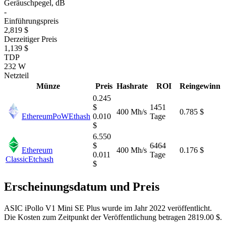
Geräuschpegel, dB
-
Einführungspreis
2,819 $
Derzeitiger Preis
1,139 $
TDP
232 W
Netzteil
Münze
Preis
Hashrate
ROI
Reingewinn
0.245
$
1451
400 Mh/s
0.785 $
EthereumPoW
Ethash
0.010
Tage
$
6.550
$
6464
Ethereum
400 Mh/s
0.176 $
0.011
Tage
Classic
Etchash
$
Erscheinungsdatum und Preis
ASIC iPollo V1 Mini SE Plus wurde im Jahr 2022 veröffentlicht.
Die Kosten zum Zeitpunkt der Veröffentlichung betragen 2819.00 $.