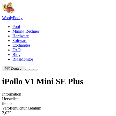
Wooly
Pooly
Pool
Mining Rechner
Hardware
Software
Exchanges
FAQ
Blog
RigsMonitor
🇩🇪
Deutsch
iPollo V1 Mini SE Plus
Information
Hersteller
iPollo
Veröffentlichungsdatum
2,022