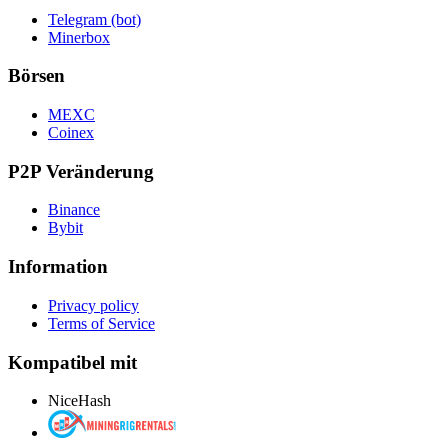
Telegram (bot)
Minerbox
Börsen
MEXC
Coinex
P2P Veränderung
Binance
Bybit
Information
Privacy policy
Terms of Service
Kompatibel mit
NiceHash