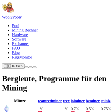
Wooly
Pooly
Pool
Mining Rechner
Hardware
Software
Exchanges
FAQ
Blog
RigsMonitor
🇩🇪
Deutsch
Bergleute, Programme für den
Mining
Münze
teamredminer
trex
lolminer
bzminer
miniz
1%
1%
0.7%
0.5%
0.75%