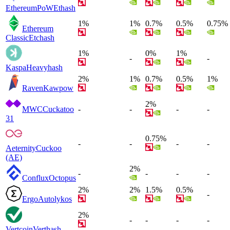
EthereumPoW
Ethash
1%
1%
0.7%
0.5%
0.75%
Ethereum
Classic
Etchash
1%
0%
1%
-
-
Kaspa
Heavyhash
2%
1%
0.7%
0.5%
1%
Raven
Kawpow
2%
MWC
Cuckatoo
-
-
-
-
31
0.75%
-
-
-
-
Aeternity
Cuckoo
(AE)
2%
-
-
-
-
Conflux
Octopus
2%
2%
1.5%
0.5%
-
Ergo
Autolykos
2%
-
-
-
-
Vertcoin
Verthash