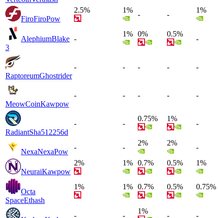
2.5%
1%
1%
-
-
Firo
FiroPow
1%
0%
0.5%
Alephium
Blake
-
-
3
-
-
-
-
-
Raptoreum
Ghostrider
-
-
-
-
-
MeowCoin
Kawpow
0.75%
1%
-
-
-
Radiant
Sha512256d
2%
2%
-
-
-
Nexa
NexaPow
2%
1%
0.7%
0.5%
1%
Neurai
Kawpow
1%
1%
0.7%
0.5%
0.75%
Octa
Space
Ethash
1%
-
-
-
-