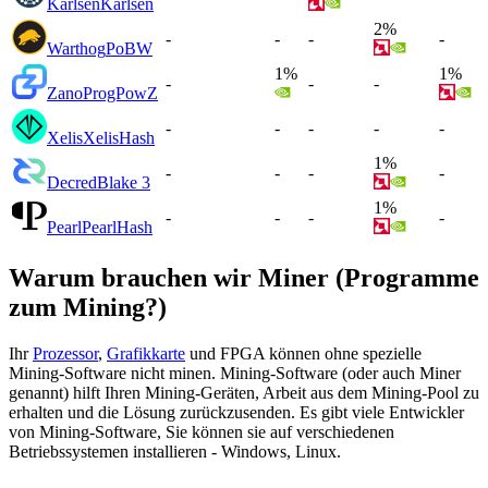
Karlsen
Karlsen
2%
-
-
-
-
Warthog
PoBW
1%
1%
-
-
-
Zano
ProgPowZ
-
-
-
-
-
Xelis
XelisHash
1%
-
-
-
-
Decred
Blake 3
1%
-
-
-
-
Pearl
PearlHash
Warum brauchen wir Miner (Programme
zum Mining?)
Ihr
Prozessor
,
Grafikkarte
und FPGA können ohne spezielle
Mining-Software nicht minen. Mining-Software (oder auch Miner
genannt) hilft Ihren Mining-Geräten, Arbeit aus dem Mining-Pool zu
erhalten und die Lösung zurückzusenden. Es gibt viele Entwickler
von Mining-Software, Sie können sie auf verschiedenen
Betriebssystemen installieren - Windows, Linux.