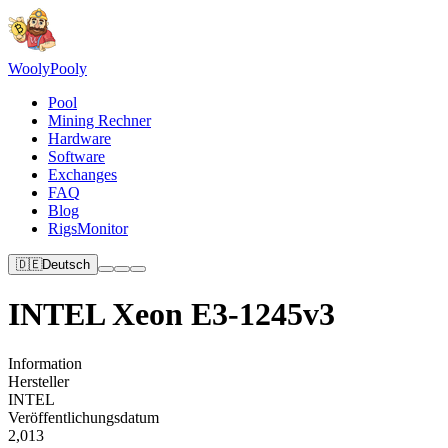
Wooly
Pooly
Pool
Mining Rechner
Hardware
Software
Exchanges
FAQ
Blog
RigsMonitor
🇩🇪
Deutsch
INTEL Xeon E3-1245v3
Information
Hersteller
INTEL
Veröffentlichungsdatum
2,013