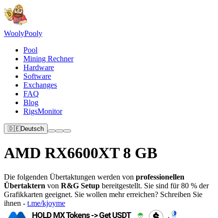
Wooly
Pooly
Pool
Mining Rechner
Hardware
Software
Exchanges
FAQ
Blog
RigsMonitor
🇩🇪
Deutsch
AMD RX6600XT 8 GB
Die folgenden Übertaktungen werden von
professionellen
Übertaktern
von
R&G Setup
bereitgestellt. Sie sind für 80 % der
Grafikkarten geeignet. Sie wollen mehr erreichen? Schreiben Sie
ihnen -
t.me/kjoyme