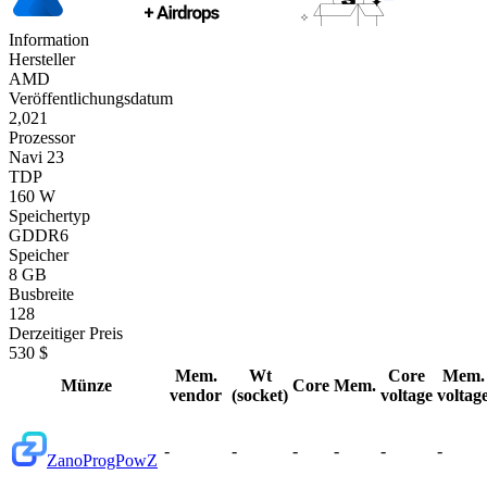
Information
Hersteller
AMD
Veröffentlichungsdatum
2,021
Prozessor
Navi 23
TDP
160 W
Speichertyp
GDDR6
Speicher
8 GB
Busbreite
128
Derzeitiger Preis
530 $
Mem.
Wt
Core
Mem.
Münze
Core
Mem.
vendor
(socket)
voltage
voltag
-
-
-
-
-
-
Zano
ProgPowZ