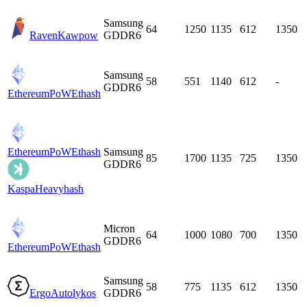
Samsung
64
1250
1135
612
1350
Raven
Kawpow
GDDR6
Samsung
58
551
1140
612
-
GDDR6
EthereumPoW
Ethash
EthereumPoW
Ethash
Samsung
85
1700
1135
725
1350
GDDR6
Kaspa
Heavyhash
Micron
64
1000
1080
700
1350
GDDR6
EthereumPoW
Ethash
Samsung
58
775
1135
612
1350
Ergo
Autolykos
GDDR6