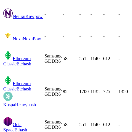
-
-
-
-
-
-
Neurai
Kawpow
-
-
-
-
-
-
Nexa
NexaPow
Samsung
Ethereum
58
551
1140
612
-
GDDR6
Classic
Etchash
Ethereum
Classic
Etchash
Samsung
85
1700
1135
725
1350
GDDR6
Kaspa
Heavyhash
Samsung
Octa
58
551
1140
612
-
GDDR6
Space
Ethash