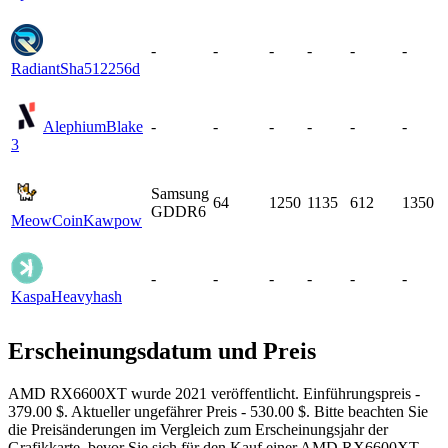
-
-
-
-
-
-
Radiant
Sha512256d
Alephium
Blake
-
-
-
-
-
-
3
Samsung
64
1250
1135
612
1350
GDDR6
MeowCoin
Kawpow
-
-
-
-
-
-
Kaspa
Heavyhash
Erscheinungsdatum und Preis
AMD RX6600XT wurde 2021 veröffentlicht. Einführungspreis -
379.00 $. Aktueller ungefährer Preis - 530.00 $. Bitte beachten Sie
die Preisänderungen im Vergleich zum Erscheinungsjahr der
Grafikkarte, bevor Sie sich für den Kauf einer AMD RX6600XT-