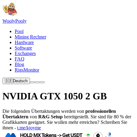
Wooly
Pooly
Pool
Mining Rechner
Hardware
Software
Exchanges
FAQ
Blog
RigsMonitor
🇩🇪
Deutsch
NVIDIA GTX 1050 2 GB
Die folgenden Übertaktungen werden von
professionellen
Übertaktern
von
R&G Setup
bereitgestellt. Sie sind für 80 % der
Grafikkarten geeignet. Sie wollen mehr erreichen? Schreiben Sie
ihnen -
t.me/kjoyme