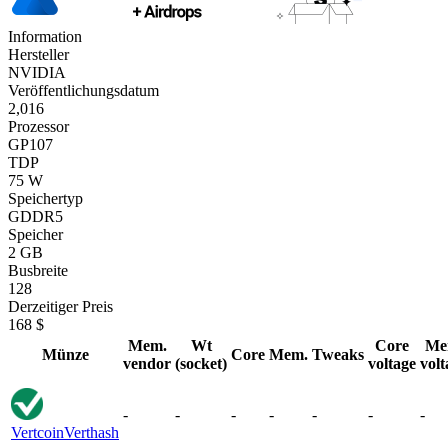
Information
Hersteller
NVIDIA
Veröffentlichungsdatum
2,016
Prozessor
GP107
TDP
75 W
Speichertyp
GDDR5
Speicher
2 GB
Busbreite
128
Derzeitiger Preis
168 $
Mem.
Wt
Core
Me
Münze
Core
Mem.
Tweaks
vendor
(socket)
voltage
volt
-
-
-
-
-
-
-
Vertcoin
Verthash