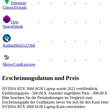
Ethereum
-
-
-
-
-
-
Classic
Etchash
Octa
-
-
-
-
-
-
Space
Ethash
-
-
-
-
-
-
Radiant
Sha512256d
-
-
-
-
-
-
MeowCoin
Kawpow
Erscheinungsdatum und Preis
NVIDIA RTX 3060 6GB Laptop wurde 2022 veröffentlicht.
Einführungspreis - 500.00 $. Aktueller ungefährer Preis - 490.00 $.
Bitte beachten Sie die Preisänderungen im Vergleich zum
Erscheinungsjahr der Grafikkarte, bevor Sie sich für den Kauf einer
NVIDIA RTX 3060 6GB Laptop-Karte entscheiden.