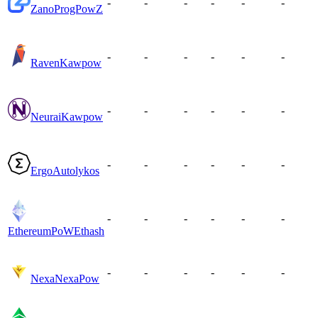
-
-
-
-
-
-
Zano
ProgPowZ
-
-
-
-
-
-
Raven
Kawpow
-
-
-
-
-
-
Neurai
Kawpow
-
-
-
-
-
-
Ergo
Autolykos
-
-
-
-
-
-
EthereumPoW
Ethash
-
-
-
-
-
-
Nexa
NexaPow