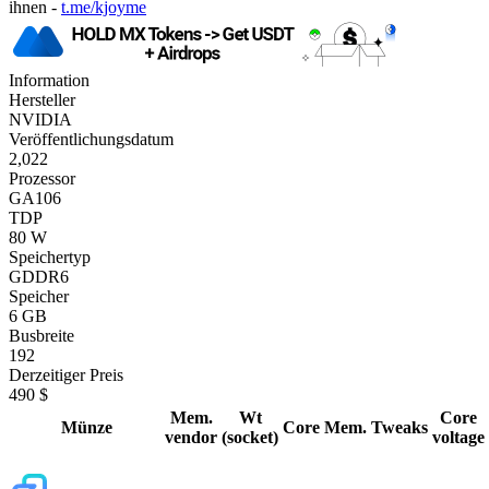
ihnen -
t.me/kjoyme
Information
Hersteller
NVIDIA
Veröffentlichungsdatum
2,022
Prozessor
GA106
TDP
80 W
Speichertyp
GDDR6
Speicher
6 GB
Busbreite
192
Derzeitiger Preis
490 $
Mem.
Wt
Core
Münze
Core
Mem.
Tweaks
vendor
(socket)
voltage