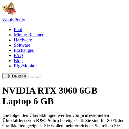
Wooly
Pooly
Pool
Mining Rechner
Hardware
Software
Exchanges
FAQ
Blog
RigsMonitor
🇩🇪
Deutsch
NVIDIA RTX 3060 6GB
Laptop 6 GB
Die folgenden Übertaktungen werden von
professionellen
Übertaktern
von
R&G Setup
bereitgestellt. Sie sind für 80 % der
Grafikkarten geeignet. Sie wollen mehr erreichen? Schreiben Sie