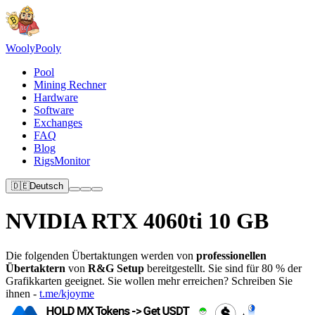
Wooly
Pooly
Pool
Mining Rechner
Hardware
Software
Exchanges
FAQ
Blog
RigsMonitor
🇩🇪
Deutsch
NVIDIA RTX 4060ti 10 GB
Die folgenden Übertaktungen werden von
professionellen
Übertaktern
von
R&G Setup
bereitgestellt. Sie sind für 80 % der
Grafikkarten geeignet. Sie wollen mehr erreichen? Schreiben Sie
ihnen -
t.me/kjoyme