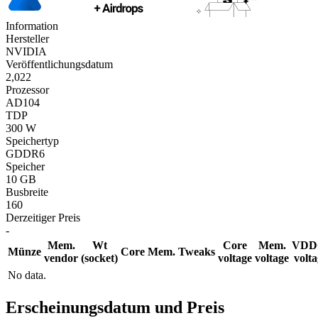
Information
Hersteller
NVIDIA
Veröffentlichungsdatum
2,022
Prozessor
AD104
TDP
300 W
Speichertyp
GDDR6
Speicher
10 GB
Busbreite
160
Derzeitiger Preis
-
Mem.
Wt
Core
Mem.
VDD
Münze
Core
Mem.
Tweaks
vendor
(socket)
voltage
voltage
volt
No data.
Erscheinungsdatum und Preis