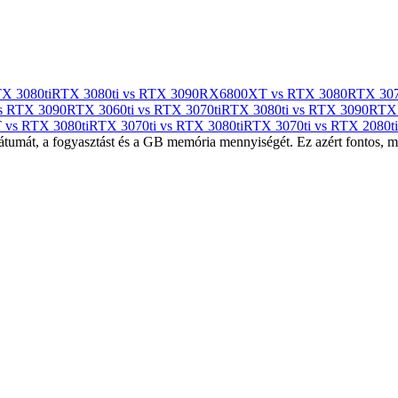
X 3080ti
RTX 3080ti vs RTX 3090
RX6800XT vs RTX 3080
RTX 307
s RTX 3090
RTX 3060ti vs RTX 3070ti
RTX 3080ti vs RTX 3090
RTX 
vs RTX 3080ti
RTX 3070ti vs RTX 3080ti
RTX 3070ti vs RTX 2080ti
tumát, a fogyasztást és a GB memória mennyiségét. Ez azért fontos, mer