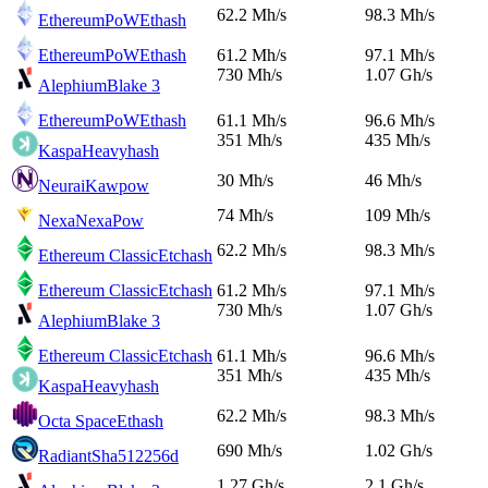
62.2 Mh/s
98.3 Mh/s
EthereumPoW
Ethash
EthereumPoW
Ethash
61.2 Mh/s
97.1 Mh/s
730 Mh/s
1.07 Gh/s
Alephium
Blake 3
EthereumPoW
Ethash
61.1 Mh/s
96.6 Mh/s
351 Mh/s
435 Mh/s
Kaspa
Heavyhash
30 Mh/s
46 Mh/s
Neurai
Kawpow
74 Mh/s
109 Mh/s
Nexa
NexaPow
62.2 Mh/s
98.3 Mh/s
Ethereum Classic
Etchash
Ethereum Classic
Etchash
61.2 Mh/s
97.1 Mh/s
730 Mh/s
1.07 Gh/s
Alephium
Blake 3
Ethereum Classic
Etchash
61.1 Mh/s
96.6 Mh/s
351 Mh/s
435 Mh/s
Kaspa
Heavyhash
62.2 Mh/s
98.3 Mh/s
Octa Space
Ethash
690 Mh/s
1.02 Gh/s
Radiant
Sha512256d
1.27 Gh/s
2.1 Gh/s