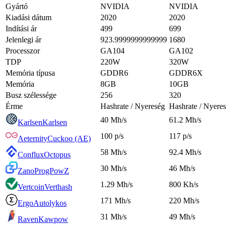
Gyártó
NVIDIA
NVIDIA
Kiadási dátum
2020
2020
Indítási ár
499
699
Jelenlegi ár
923.9999999999999
1680
Processzor
GA104
GA102
TDP
220W
320W
Memória típusa
GDDR6
GDDR6X
Memória
8GB
10GB
Busz szélessége
256
320
Érme
Hashrate / Nyereség
Hashrate / Nyere
40 Mh/s
61.2 Mh/s
Karlsen
Karlsen
100 p/s
117 p/s
Aeternity
Cuckoo (AE)
58 Mh/s
92.4 Mh/s
Conflux
Octopus
30 Mh/s
46 Mh/s
Zano
ProgPowZ
1.29 Mh/s
800 Kh/s
Vertcoin
Verthash
171 Mh/s
220 Mh/s
Ergo
Autolykos
31 Mh/s
49 Mh/s
Raven
Kawpow