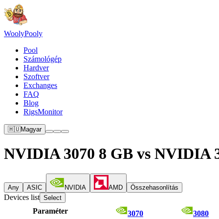
Wooly
Pooly
Pool
Számológép
Hardver
Szoftver
Exchanges
FAQ
Blog
RigsMonitor
🇭🇺
Magyar
NVIDIA 3070 8 GB vs NVIDIA 
Any
ASIC
NVIDIA
AMD
Összehasonlítás
Devices list
Select
Paraméter
3070
3080