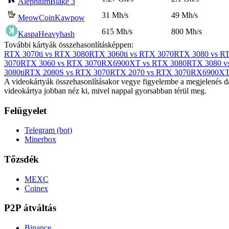
Alephium
Blake 3
31 Mh/s
49 Mh/s
MeowCoin
Kawpow
615 Mh/s
800 Mh/s
Kaspa
Heavyhash
További kártyák összehasonlításképpen:
RTX 3070ti vs RTX 3080
RTX 3060ti vs RTX 3070
RTX 3080 vs RT
3070
RTX 3060 vs RTX 3070
RX6900XT vs RTX 3080
RTX 3080 v
3080ti
RTX 2080S vs RTX 3070
RTX 2070 vs RTX 3070
RX6900XT 
A videokártyák összehasonlításakor vegye figyelembe a megjelenés dá
videokártya jobban néz ki, mivel nappal gyorsabban térül meg.
Felügyelet
Telegram (bot)
Minerbox
Tőzsdék
MEXC
Coinex
P2P átváltás
Binance