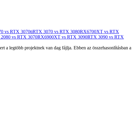
0 vs RTX 3070ti
RTX 3070 vs RTX 3080
RX6700XT vs RTX
2080 vs RTX 3070
RX6900XT vs RTX 3090
RTX 3090 vs RTX
t a legtöbb projektnek van dag fájlja. Ebben az összehasonlításban a