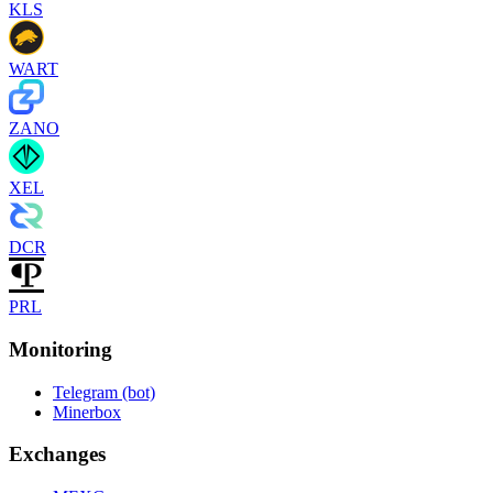
KLS
WART
ZANO
XEL
DCR
PRL
Monitoring
Telegram (bot)
Minerbox
Exchanges