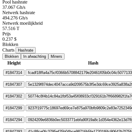
Pool hashrate
37.067 Gh/s
Netwerk hashrate
494.276 Gh/s
Netwerk moeilijkheid
57.516 T
Prijs
0.237 $
Blokken
Charts
Hashrate
Blokken
In afwachting
Miners
Height
Hash
#1847314
fcadf18ffa4a75cf0366b5708842179e20461f05b0c04c507713
#1847307
5e1329f874dec4047acca9d209575b3f5e3dc69ce3925a838a2
#1847302
50774c8f4b14c84a1fbf53a45f08933cf329161b7ff668982f1fa
#1847299
9237f19775c18697ed69ce7e875a970bfb9809c2e83e7252349
#1847294
0924209e6836b0ec5033771ebfa90f19a8c1d354e4362e13d7f
#1847293
41c88ce0fc3795ef25b04bce98716b5fe17201f6fc90642b7f75f