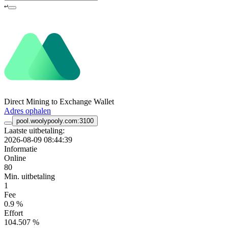
↵
Direct Mining to Exchange Wallet
Adres ophalen
pool.woolypooly.com:3100
Laatste uitbetaling:
2026-08-09 08:44:39
Informatie
Online
80
Min. uitbetaling
1
Fee
0.9 %
Effort
104.507 %