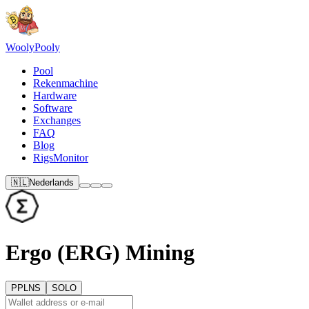
Wooly
Pooly
Pool
Rekenmachine
Hardware
Software
Exchanges
FAQ
Blog
RigsMonitor
🇳🇱
Nederlands
Ergo (ERG) Mining
PPLNS
SOLO