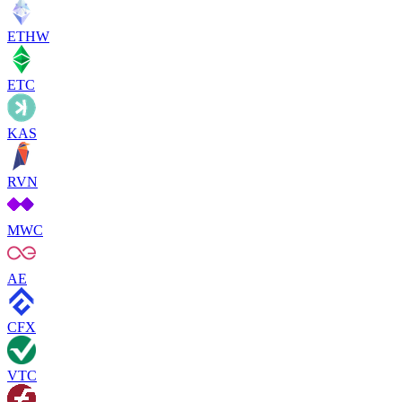
ETHW
ETC
KAS
RVN
MWC
AE
CFX
VTC