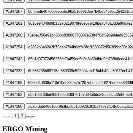
#1847287
50f5fedb407c08e6bb6c98251e99135e7b45e34b9ec264231d3
#1847281
9615ee4048d9b13270219879fe0e67ef19bea540a3d8a80dae29
#1847260
f5ebe1f50e91b483bb83000376007e538470cf69b99ded93563
#1847254
c2862b6a02e3b75cab7f04b6dffe3fc2f350672d5638bbc50c92
#1847242
65b1d07072456235fe7a459cd5b0a3a69dbfd9fb768b6cad41e
#1847232
6b055236b89715ef380339e522b04ebd15abb49ee501f7ceb41
#1847198
6960d4d606a110d19db33257b7207dbcea22df27bd02556339f
#1847192
c0b195103bd455193edf30f70197d84e0dc21ced3ccf2d6ffb58
#1847186
ac2bfd5fd4961ebf963bca631b0928c815a47e72f14fc0cead61
1
2
ERGO Mining