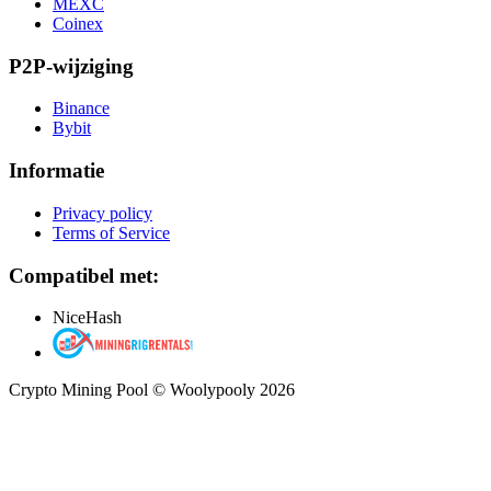
MEXC
Coinex
P2P-wijziging
Binance
Bybit
Informatie
Privacy policy
Terms of Service
Compatibel met:
NiceHash
Crypto Mining Pool © Woolypooly 2026