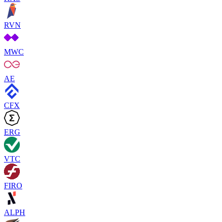
RVN
MWC
AE
CFX
ERG
VTC
FIRO
ALPH