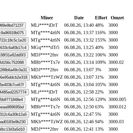
Miner
Date
Effort
Omzet
MLi****iDrT
06.08.26, 13:40
48%
3000
089e9bd71237
MTg****4z6N
06.08.26, 13:37
116%
3000
c9a96918b075
MTg****4z6N
06.08.26, 13:32
155%
3000
722c18c5c1e20
MGq****dTr5
06.08.26, 13:25
40%
3000
633c6af0b17c4
MDJ****2fnv
06.08.26, 13:22
106%
3000
38f31e82dd5f3
MBb****Tx7e
06.08.26, 13:14
109%
3000.02
fd156c752088
MDJ****2fnv
06.08.26, 13:07
3%
3000
4288b6a49c0a31
MKb****TzWZ
06.08.26, 13:07
31%
3000
86e95ddcb2e318
MTg****4z6N
06.08.26, 13:04
105%
3000
5e403b7ce67f
MLi****iDrT
06.08.26, 12:58
22%
3000
4485ed2257774
MTg****4z6N
06.08.26, 12:56
129%
3000.005
c5b9771848e4
MBb****Tx7e
06.08.26, 12:50
63%
3000.012
eeaa989695bd
MTg****4z6N
06.08.26, 12:47
5%
3000
e312c6a30b12a5
MKb****TzWZ
06.08.26, 12:46
94%
3000.03
bad0183e9b230
MDJ****2fnv
06.08.26, 12:41
13%
3000
afbc13d3a5d10