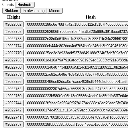
Charts
Hashrate
Blokken
In afwachting
Miners
Height
Hash
#2022802
000000000198c6e788f7a42a156f5bd112cf3187f4d66580cafe
#2022792
000000000282906ff79de567b6f4f5a6ef20b669c3918eee8232
#2022788
0000000002e38d0d61f5ce1d3782dce8e88811fe34a23559783
#2022774
0000000000cb444e802daa4a67f54be0a246eb3b9949461980e
#2022770
00000000025cc3c2d933adb5373d849188d724f67cb709a7d00
#2022763
0000000001d410a79a7916afdd5981939ed32633fdf21e3f88da
#2022760
0000000000148487734bb00a5b24cb1485132b892113fb2ba5
#2022759
0000000002ae91ea649e7fc942889759c774800a49550d8368
#2022756
0000000000496ce92dca0e7caec4038cf9444e8dfee9f901a56f
#2022752
0000000000632307af66ad76638b3ee8cfd247282c522e35317
#2022750
000000000223b580f9e06b13d05586a4ecb01c85ffdfb5ff7e64
#2022744
0000000002f5faed2e96940f97f41784b633c46ac26aac5fe740
#2022742
000000000174c45511c113462f79acc05298480c4932897339
#2022741
000000000257801fbc86b3a53ad3b8664e7693a8ef1c66c090f
#2022737
00000000019f8b63398a00caf196ef4eeab1ecde0c4000dd639