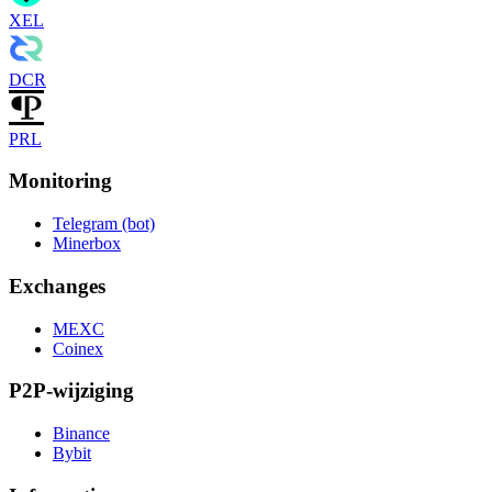
XEL
DCR
PRL
Monitoring
Telegram (bot)
Minerbox
Exchanges
MEXC
Coinex
P2P-wijziging
Binance
Bybit