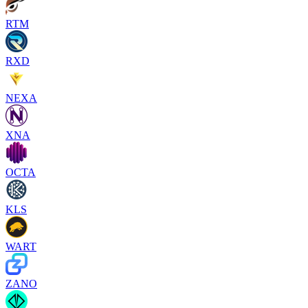
RTM
RXD
NEXA
XNA
OCTA
KLS
WART
ZANO