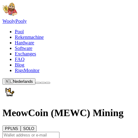
Wooly
Pooly
Pool
Rekenmachine
Hardware
Software
Exchanges
FAQ
Blog
RigsMonitor
🇳🇱
Nederlands
MeowCoin (MEWC) Mining
PPLNS
SOLO