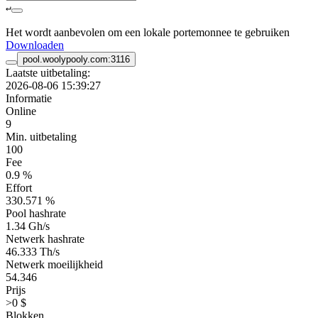
↵
Het wordt aanbevolen om een ​​lokale portemonnee te gebruiken
Downloaden
pool.woolypooly.com:3116
Laatste uitbetaling:
2026-08-06 15:39:27
Informatie
Online
9
Min. uitbetaling
100
Fee
0.9 %
Effort
330.571 %
Pool hashrate
1.34 Gh/s
Netwerk hashrate
46.333 Th/s
Netwerk moeilijkheid
54.346
Prijs
>0 $
Blokken