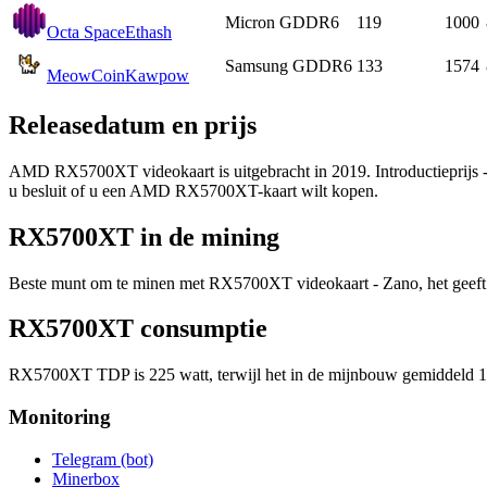
Micron GDDR6
119
1000
Octa Space
Ethash
Samsung GDDR6
133
1574
MeowCoin
Kawpow
Releasedatum en prijs
AMD RX5700XT videokaart is uitgebracht in 2019. Introductieprijs - 39
u besluit of u een AMD RX5700XT-kaart wilt kopen.
RX5700XT in de mining
Beste munt om te minen met RX5700XT videokaart - Zano, het geeft 
RX5700XT consumptie
RX5700XT TDP is 225 watt, terwijl het in de mijnbouw gemiddeld 18
Monitoring
Telegram (bot)
Minerbox