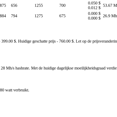
0.050 $
875
656
1255
700
53.67 M
0.012 $
0.000 $
884
794
1275
675
26.9 Mh
0.000 $
9.00 $. Huidige geschatte prijs - 760.00 $. Let op de prijsverandering
28 Mh/s hashrate. Met de huidige dagelijkse moeilijkheidsgraad verd
0 watt verbruikt.