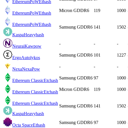
EthereumPoW
Ethash
Micron GDDR6
119
1000
EthereumPoW
Ethash
EthereumPoW
Ethash
Samsung GDDR6
141
1502
Kaspa
Heavyhash
-
-
-
Neurai
Kawpow
Samsung GDDR6
101
1227
Ergo
Autolykos
-
-
-
Nexa
NexaPow
Samsung GDDR6
97
1000
Ethereum Classic
Etchash
Micron GDDR6
119
1000
Ethereum Classic
Etchash
Ethereum Classic
Etchash
Samsung GDDR6
141
1502
Kaspa
Heavyhash
Samsung GDDR6
97
1000
Octa Space
Ethash