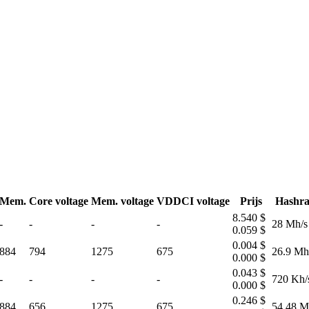
Mem.
Core voltage
Mem. voltage
VDDCI voltage
Prijs
Hashra
8.540 $
-
-
-
-
28 Mh/s
0.059 $
0.004 $
884
794
1275
675
26.9 Mh
0.000 $
0.043 $
-
-
-
-
720 Kh/
0.000 $
0.246 $
884
656
1275
675
54.48 M