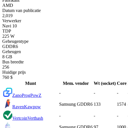
Fabrikant
AMD
Datum van publicatie
2,019
Verwerker
Navi 10
TDP
225 W
Geheugentype
GDDR6
Geheugen
8 GB
Bus breedte
256
Huidige prijs
760 $
Munt
Mem. vendor
Wt (socket)
Core
-
-
-
Zano
ProgPowZ
Samsung GDDR6
133
1574
Raven
Kawpow
-
-
-
Vertcoin
Verthash
Samsung GDDR6
97
1000