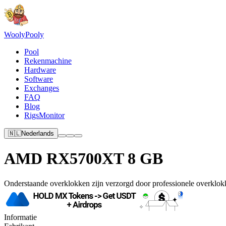
Wooly
Pooly
Pool
Rekenmachine
Hardware
Software
Exchanges
FAQ
Blog
RigsMonitor
🇳🇱
Nederlands
AMD RX5700XT 8 GB
Onderstaande overklokken zijn verzorgd door professionele overklokk
Informatie