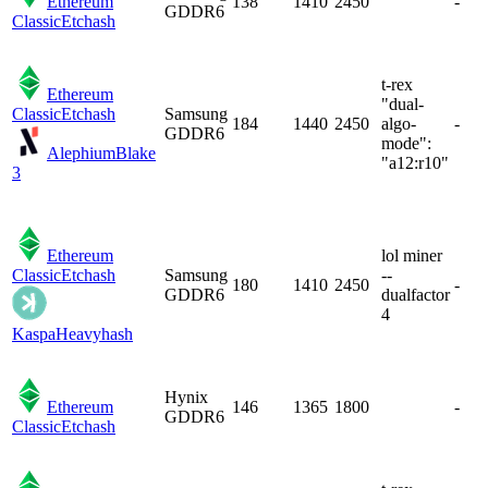
Ethereum
138
1410
2450
-
GDDR6
Classic
Etchash
t-rex
Ethereum
"dual-
Classic
Etchash
Samsung
184
1440
2450
algo-
-
GDDR6
mode":
Alephium
Blake
"a12:r10"
3
Ethereum
lol miner
Classic
Etchash
Samsung
--
180
1410
2450
-
GDDR6
dualfactor
4
Kaspa
Heavyhash
Hynix
Ethereum
146
1365
1800
-
GDDR6
Classic
Etchash