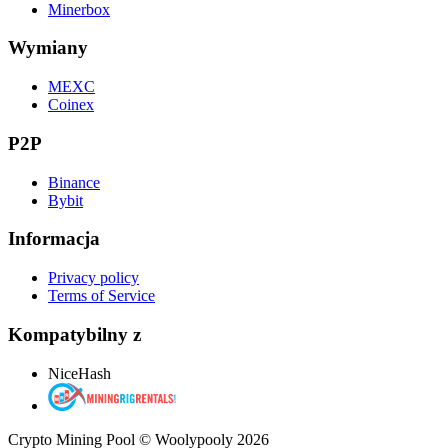
Minerbox
Wymiany
MEXC
Coinex
P2P
Binance
Bybit
Informacja
Privacy policy
Terms of Service
Kompatybilny z
NiceHash
Crypto Mining Pool © Woolypooly 2026