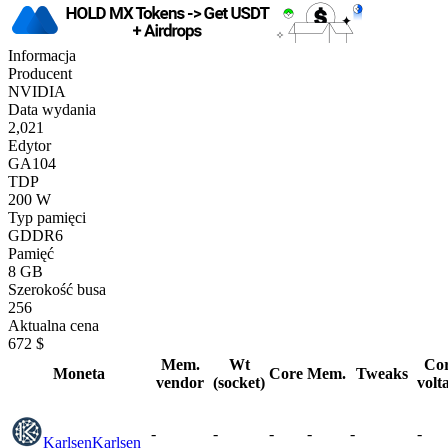
Informacja
Producent
NVIDIA
Data wydania
2,021
Edytor
GA104
TDP
200 W
Typ pamięci
GDDR6
Pamięć
8 GB
Szerokość busa
256
Aktualna cena
672 $
Mem.
Wt
Co
Moneta
Core
Mem.
Tweaks
vendor
(socket)
volt
-
-
-
-
-
-
Karlsen
Karlsen