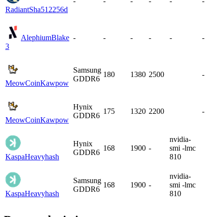
-
-
-
-
-
-
Radiant
Sha512256d
Alephium
Blake
-
-
-
-
-
-
3
Samsung
180
1380
2500
-
GDDR6
MeowCoin
Kawpow
Hynix
175
1320
2200
-
GDDR6
MeowCoin
Kawpow
nvidia-
Hynix
168
1900
-
smi -lmc
GDDR6
Kaspa
Heavyhash
810
nvidia-
Samsung
168
1900
-
smi -lmc
GDDR6
Kaspa
Heavyhash
810