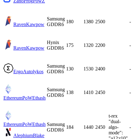
Zano
ProgPowZ
Samsung
180
1380
2500
-
Raven
Kawpow
GDDR6
Hynix
175
1320
2200
-
Raven
Kawpow
GDDR6
Samsung
130
1530
2400
-
Ergo
Autolykos
GDDR6
Samsung
138
1410
2450
-
GDDR6
EthereumPoW
Ethash
t-rex
"dual-
EthereumPoW
Ethash
Samsung
184
1440
2450
algo-
-
GDDR6
mode":
Alephium
Blake
"a12:r10"