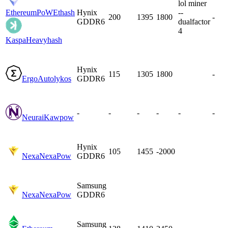
lol miner
EthereumPoW
Ethash
Hynix
--
200
1395
1800
-
GDDR6
dualfactor
4
Kaspa
Heavyhash
Hynix
115
1305
1800
-
Ergo
Autolykos
GDDR6
-
-
-
-
-
-
Neurai
Kawpow
Hynix
105
1455
-2000
Nexa
NexaPow
GDDR6
Samsung
Nexa
NexaPow
GDDR6
Samsung