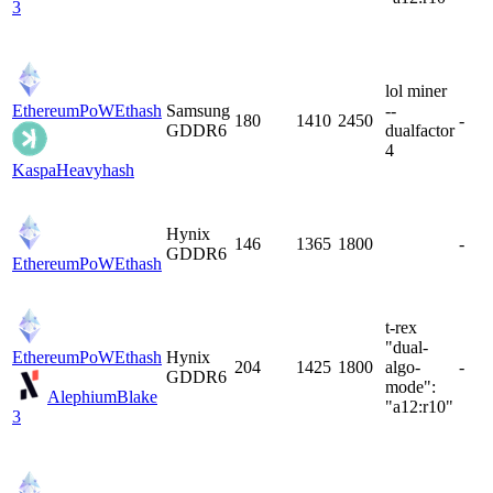
3
lol miner
EthereumPoW
Ethash
Samsung
--
180
1410
2450
-
GDDR6
dualfactor
4
Kaspa
Heavyhash
Hynix
146
1365
1800
-
GDDR6
EthereumPoW
Ethash
t-rex
"dual-
EthereumPoW
Ethash
Hynix
204
1425
1800
algo-
-
GDDR6
mode":
Alephium
Blake
"a12:r10"
3