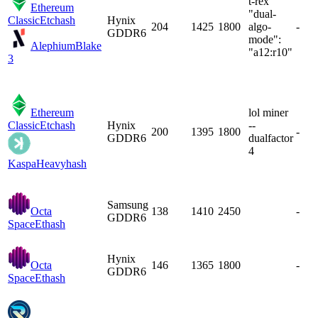
t-rex
Ethereum
"dual-
Classic
Etchash
Hynix
204
1425
1800
algo-
-
GDDR6
mode":
Alephium
Blake
"a12:r10"
3
Ethereum
lol miner
Classic
Etchash
Hynix
--
200
1395
1800
-
GDDR6
dualfactor
4
Kaspa
Heavyhash
Samsung
Octa
138
1410
2450
-
GDDR6
Space
Ethash
Hynix
Octa
146
1365
1800
-
GDDR6
Space
Ethash