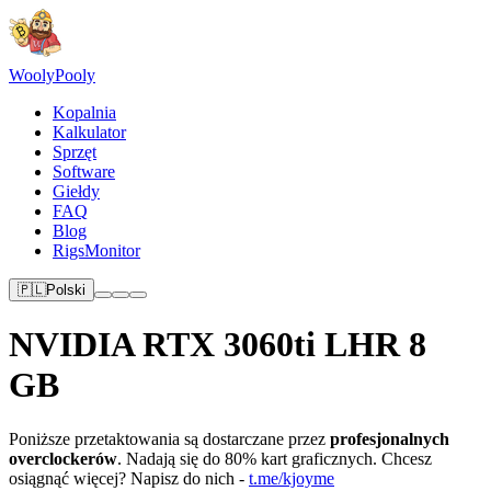
Wooly
Pooly
Kopalnia
Kalkulator
Sprzęt
Software
Giełdy
FAQ
Blog
RigsMonitor
🇵🇱
Polski
NVIDIA RTX 3060ti LHR 8
GB
Poniższe przetaktowania są dostarczane przez
profesjonalnych
overclockerów
. Nadają się do 80% kart graficznych. Chcesz
osiągnąć więcej? Napisz do nich -
t.me/kjoyme