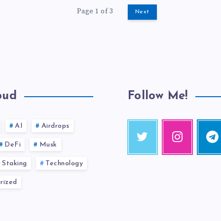
Page 1 of 3
Next
oud
Follow Me!
AI
Airdrops
DeFi
Musk
Staking
Technology
rized