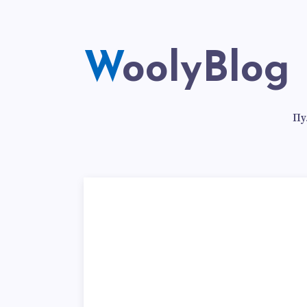
WoolyBlog
Пу