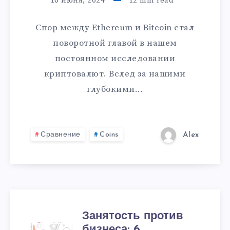
10 июня, 2024
12
min read
Спор между Ethereum и Bitcoin стал
поворотной главой в нашем
постоянном исследовании
криптовалют. Вслед за нашими
глубокими…
Сравнение
Coins
Alex
Занятость против
бизнеса: 6