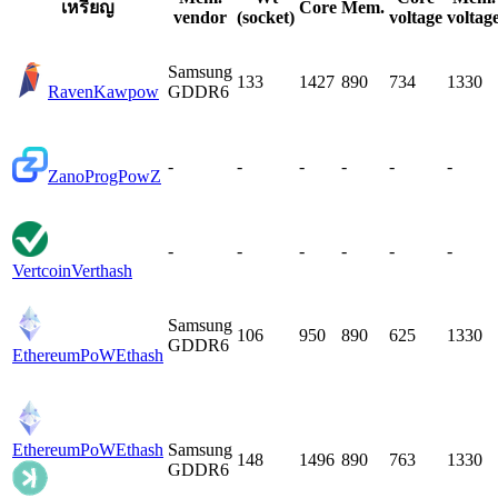
เหรียญ
Core
Mem.
vendor
(socket)
voltage
voltag
Samsung
133
1427
890
734
1330
Raven
Kawpow
GDDR6
-
-
-
-
-
-
Zano
ProgPowZ
-
-
-
-
-
-
Vertcoin
Verthash
Samsung
106
950
890
625
1330
GDDR6
EthereumPoW
Ethash
EthereumPoW
Ethash
Samsung
148
1496
890
763
1330
GDDR6