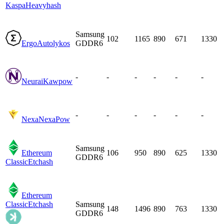
Kaspa
Heavyhash
Samsung
102
1165
890
671
1330
Ergo
Autolykos
GDDR6
-
-
-
-
-
-
Neurai
Kawpow
-
-
-
-
-
-
Nexa
NexaPow
Samsung
Ethereum
106
950
890
625
1330
GDDR6
Classic
Etchash
Ethereum
Classic
Etchash
Samsung
148
1496
890
763
1330
GDDR6