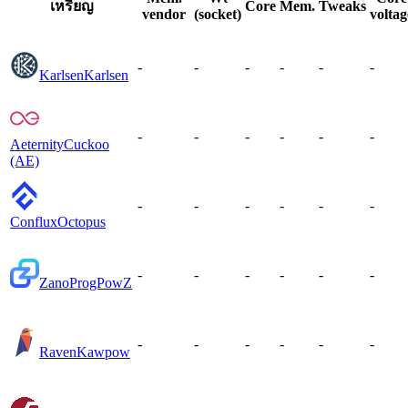
เหรียญ
Core
Mem.
Tweaks
vendor
(socket)
voltag
-
-
-
-
-
-
Karlsen
Karlsen
-
-
-
-
-
-
Aeternity
Cuckoo
(AE)
-
-
-
-
-
-
Conflux
Octopus
-
-
-
-
-
-
Zano
ProgPowZ
-
-
-
-
-
-
Raven
Kawpow