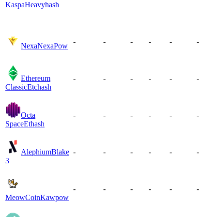
Kaspa
Heavyhash
-
-
-
-
-
-
Nexa
NexaPow
Ethereum
-
-
-
-
-
-
Classic
Etchash
Octa
-
-
-
-
-
-
Space
Ethash
Alephium
Blake
-
-
-
-
-
-
3
-
-
-
-
-
-
MeowCoin
Kawpow