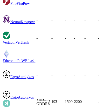
-
-
-
-
-
-
Firo
FiroPow
-
-
-
-
-
-
Neurai
Kawpow
-
-
-
-
-
-
Vertcoin
Verthash
-
-
-
-
-
-
EthereumPoW
Ethash
-
-
-
-
-
-
Ergo
Autolykos
Ergo
Autolykos
Samsung
193
1500
2200
-
GDDR6