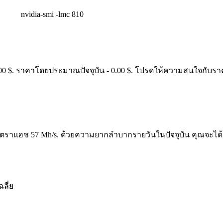
nvidia-smi -lmc 810
00 $. ราคาโดยประมาณปัจจุบัน - 0.00 $. โปรดให้ความสนใจกับราคาท
ห้อัตราแฮช 57 Mh/s. ด้วยความยากลำบากรายวันในปัจจุบัน คุณจะได้รั
ลี่ย