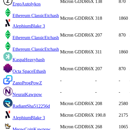
Micron GDDR6X
138
870
Ergo
Autolykos
Ethereum Classic
Etchash
Micron GDDR6X
318
1860
Alephium
Blake 3
Micron GDDR6X
207
870
Ethereum Classic
Etchash
Ethereum Classic
Etchash
Micron GDDR6X
311
1860
Kaspa
Heavyhash
Micron GDDR6X
207
870
Octa Space
Ethash
-
-
-
Zano
ProgPowZ
-
-
-
Neurai
Kawpow
Micron GDDR6X
208
2580
Radiant
Sha512256d
Micron GDDR6X
190.8
2175
Alephium
Blake 3
Micron GDDR6X
268
1065
MeowCoin
Kawpow