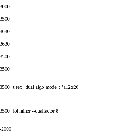
3000
3500
3630
3630
3500
3500
3500
t-rex "dual-algo-mode": "a12:r20"
3500
lol miner --dualfactor 8
-2000