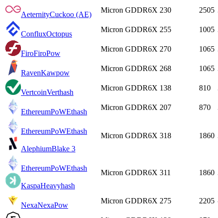
Micron GDDR6X
230
2505
Aeternity
Cuckoo (AE)
Micron GDDR6X
255
1005
Conflux
Octopus
Micron GDDR6X
270
1065
Firo
FiroPow
Micron GDDR6X
268
1065
Raven
Kawpow
Micron GDDR6X
138
810
Vertcoin
Verthash
Micron GDDR6X
207
870
EthereumPoW
Ethash
EthereumPoW
Ethash
Micron GDDR6X
318
1860
Alephium
Blake 3
EthereumPoW
Ethash
Micron GDDR6X
311
1860
Kaspa
Heavyhash
Micron GDDR6X
275
2205
Nexa
NexaPow