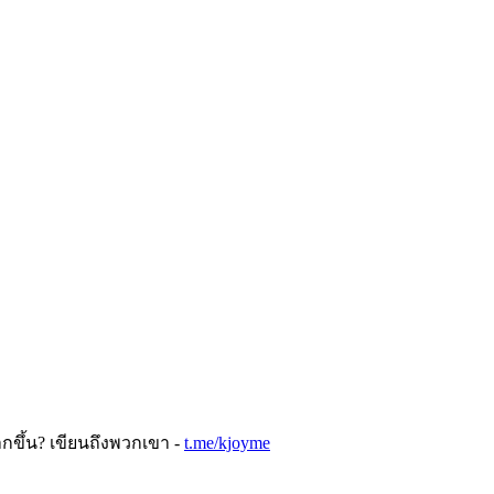
ขึ้น? เขียนถึงพวกเขา -
t.me/kjoyme