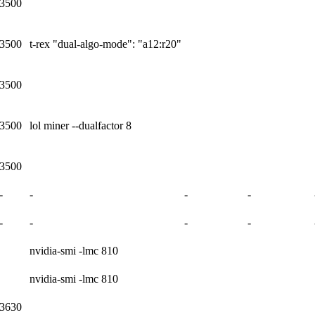
3500
3500
t-rex "dual-algo-mode": "a12:r20"
3500
3500
lol miner --dualfactor 8
3500
-
-
-
-
-
-
-
-
nvidia-smi -lmc 810
nvidia-smi -lmc 810
3630