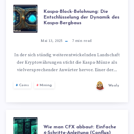
Kaspa-Block-Belohnung: Die
Entschlüsselung der Dynamik des
Kaspa-Bergbaus
Mai 13, 2025
7
min read
In der sich ständig weiterentwickelnden Landschaft
der Kryptowährungen sticht die Kaspa-Münze als
vielversprechender Anwärter hervor. Einer der…
Coins
Mining
Wooly
Wie man CFX abbaut: Einfache
4-Schritte-Anleitung (Conflux)