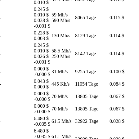
0.010 $
0.245 $
0.010 $
59 Mh/s
-
8065 Tage
0.115 $
0.038 $
590 Mh/s
-0.001 $
0.228 $
-
130 Mh/s
8129 Tage
0.114 $
0.003 $
0.245 $
0.010 $
58.5 Mh/s
-
8142 Tage
0.114 $
0.026 $
250 Mh/s
-0.001 $
0.000 $
-
31 Mh/s
9255 Tage
0.100 $
-0.000 $
0.043 $
-
445 Kh/s
11054 Tage
0.084 $
0.000 $
0.000 $
70 Mh/s
13805 Tage
0.067 $
-0.000 $
0.000 $
70 Mh/s
13805 Tage
0.067 $
-0.000 $
6.480 $
-
61.5 Mh/s
32922 Tage
0.028 $
-0.035 $
6.480 $
-0.035 $
61.1 Mh/s