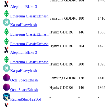
Samsung GDDR6
184
1440
Alephium
Blake 3
Ethereum Classic
Etchash
Samsung GDDR6
180
1410
Kaspa
Heavyhash
Hynix GDDR6
146
1365
Ethereum Classic
Etchash
Ethereum Classic
Etchash
Hynix GDDR6
204
1425
Alephium
Blake 3
Ethereum Classic
Etchash
Hynix GDDR6
200
1395
Kaspa
Heavyhash
Samsung GDDR6
138
1410
Octa Space
Ethash
Hynix GDDR6
146
1365
Octa Space
Ethash
-
-
-
Radiant
Sha512256d
-
-
-