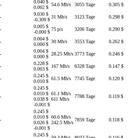
0.040 $
-
54.6 Mh/s
3055 Tage
0.305 $
0.002 $
9.030 $
-
31 Mh/s
3123 Tage
0.298 $
-0.309 $
0.005 $
-
75 p/s
3206 Tage
0.290 $
-0.000 $
0.004 $
-
30 Mh/s
3553 Tage
0.262 $
0.000 $
0.004 $
-
28.25 Mh/s
3773 Tage
0.246 $
0.000 $
0.228 $
-
167 Mh/s
6328 Tage
0.147 $
0.003 $
0.245 $
-
61.5 Mh/s
7745 Tage
0.120 $
0.010 $
0.245 $
0.010 $
61.1 Mh/s
-
7788 Tage
0.119 $
0.038 $
611 Mh/s
-0.001 $
0.245 $
0.010 $
60.6 Mh/s
-
7859 Tage
0.118 $
0.026 $
242.5 Mh/s
-0.001 $
0.245 $
-
59.3 Mh/s
8032 Tage
0.116 $