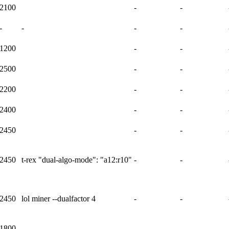
2100
-
-
-
-
-
-
1200
-
-
2500
-
-
2200
-
-
2400
-
-
2450
-
-
2450
t-rex "dual-algo-mode": "a12:r10"
-
-
2450
lol miner --dualfactor 4
-
-
1800
-
-