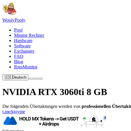
Wooly
Pooly
Pool
Mining Rechner
Hardware
Software
Exchanges
FAQ
Blog
RigsMonitor
🇩🇪
Deutsch
NVIDIA RTX 3060ti 8 GB
Die folgenden Übertaktungen werden von
professionellen Übertakt
t.me/kjoyme