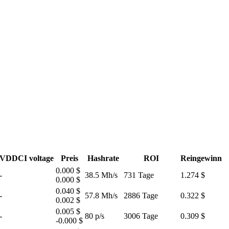
VDDCI voltage
Preis
Hashrate
ROI
Reingewinn
0.000 $
-
38.5 Mh/s
731 Tage
1.274 $
0.000 $
0.040 $
-
57.8 Mh/s
2886 Tage
0.322 $
0.002 $
0.005 $
-
80 p/s
3006 Tage
0.309 $
-0.000 $