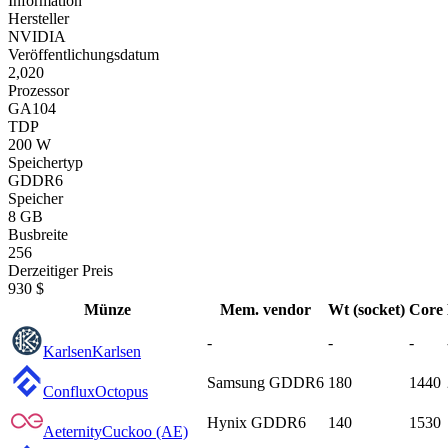
Information
Hersteller
NVIDIA
Veröffentlichungsdatum
2,020
Prozessor
GA104
TDP
200 W
Speichertyp
GDDR6
Speicher
8 GB
Busbreite
256
Derzeitiger Preis
930 $
Münze
Mem. vendor
Wt (socket)
Core
-
-
-
Karlsen
Karlsen
Samsung GDDR6
180
1440
Conflux
Octopus
Hynix GDDR6
140
1530
Aeternity
Cuckoo (AE)