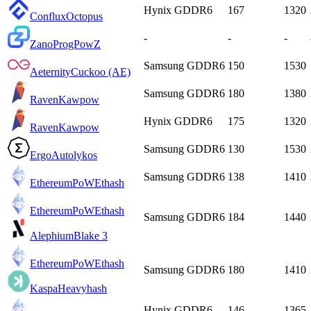
Hynix GDDR6
167
1320
Conflux
Octopus
-
-
-
Zano
ProgPowZ
Samsung GDDR6
150
1530
Aeternity
Cuckoo (AE)
Samsung GDDR6
180
1380
Raven
Kawpow
Hynix GDDR6
175
1320
Raven
Kawpow
Samsung GDDR6
130
1530
Ergo
Autolykos
Samsung GDDR6
138
1410
EthereumPoW
Ethash
EthereumPoW
Ethash
Samsung GDDR6
184
1440
Alephium
Blake 3
EthereumPoW
Ethash
Samsung GDDR6
180
1410
Kaspa
Heavyhash
Hynix GDDR6
146
1365