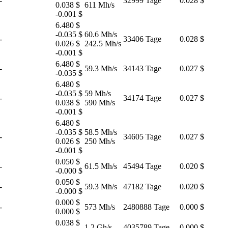
-
32999 Tage
0.028 $
0.038 $
611 Mh/s
-0.001 $
6.480 $
-0.035 $
60.6 Mh/s
-
33406 Tage
0.028 $
0.026 $
242.5 Mh/s
-0.001 $
6.480 $
-
59.3 Mh/s
34143 Tage
0.027 $
-0.035 $
6.480 $
-0.035 $
59 Mh/s
-
34174 Tage
0.027 $
0.038 $
590 Mh/s
-0.001 $
6.480 $
-0.035 $
58.5 Mh/s
-
34605 Tage
0.027 $
0.026 $
250 Mh/s
-0.001 $
0.050 $
-
61.5 Mh/s
45494 Tage
0.020 $
-0.000 $
0.050 $
-
59.3 Mh/s
47182 Tage
0.020 $
-0.000 $
0.000 $
-
573 Mh/s
2480888 Tage
0.000 $
0.000 $
0.038 $
-
1.2 Gh/s
4035789 Tage
0.000 $