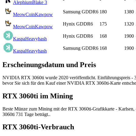
Alephium
Blake 3
Samsung GDDR6
180
1380
MeowCoin
Kawpow
Hynix GDDR6
175
1320
MeowCoin
Kawpow
Hynix GDDR6
168
1900
Kaspa
Heavyhash
Samsung GDDR6
168
1900
Kaspa
Heavyhash
Erscheinungsdatum und Preis
NVIDIA RTX 3060ti wurde 2020 veröffentlicht. Einführungspreis - 399
bevor Sie sich für den Kauf einer NVIDIA RTX 3060ti-Karte entsche
RTX 3060ti im Mining
Beste Münze zum Mining mit der RTX 3060ti-Grafikkarte - Karlsen, e
3060ti 731 Tage beträgt..
RTX 3060ti-Verbrauch