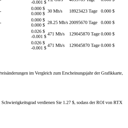
-0.001 $
0.000 $
-
30 Mh/s
18923423 Tage
0.000 $
0.000 $
0.000 $
-
28.25 Mh/s
20095670 Tage
0.000 $
0.000 $
0.026 $
471 Mh/s
129045870 Tage
0.000 $
-0.001 $
0.026 $
471 Mh/s
129045870 Tage
0.000 $
-0.001 $
Preisänderungen im Vergleich zum Erscheinungsjahr der Grafikkarte,
n Schwierigkeitsgrad verdienen Sie 1.27 $, sodass der ROI von RTX