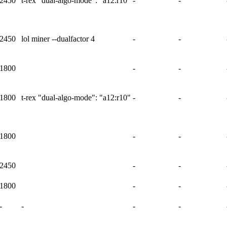
2450
t-rex "dual-algo-mode": "a12:r10"
-
-
2450
lol miner --dualfactor 4
-
-
1800
-
-
1800
t-rex "dual-algo-mode": "a12:r10"
-
-
1800
-
-
2450
-
-
1800
-
-
-
-
-
-
-
-
-
-