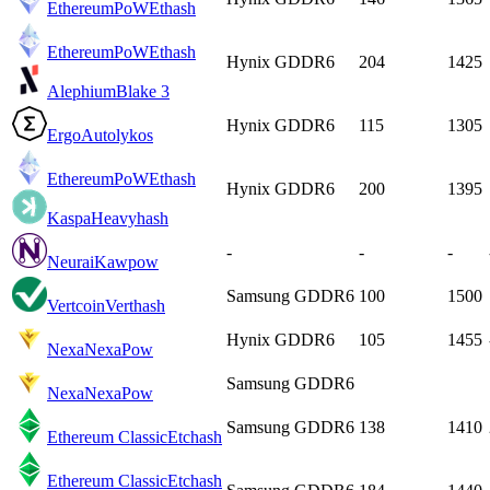
EthereumPoW
Ethash
EthereumPoW
Ethash
Hynix GDDR6
204
1425
Alephium
Blake 3
Hynix GDDR6
115
1305
Ergo
Autolykos
EthereumPoW
Ethash
Hynix GDDR6
200
1395
Kaspa
Heavyhash
-
-
-
Neurai
Kawpow
Samsung GDDR6
100
1500
Vertcoin
Verthash
Hynix GDDR6
105
1455
Nexa
NexaPow
Samsung GDDR6
Nexa
NexaPow
Samsung GDDR6
138
1410
Ethereum Classic
Etchash
Ethereum Classic
Etchash