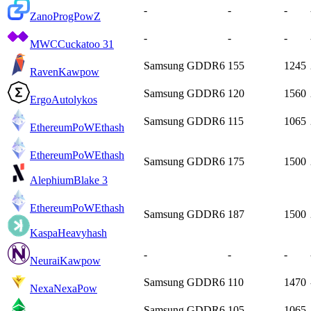
-
-
-
Zano
ProgPowZ
-
-
-
MWC
Cuckatoo 31
Samsung GDDR6
155
1245
Raven
Kawpow
Samsung GDDR6
120
1560
Ergo
Autolykos
Samsung GDDR6
115
1065
EthereumPoW
Ethash
EthereumPoW
Ethash
Samsung GDDR6
175
1500
Alephium
Blake 3
EthereumPoW
Ethash
Samsung GDDR6
187
1500
Kaspa
Heavyhash
-
-
-
Neurai
Kawpow
Samsung GDDR6
110
1470
Nexa
NexaPow
Samsung GDDR6
105
1065