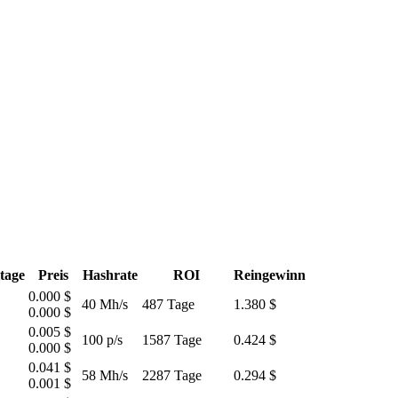
tage
Preis
Hashrate
ROI
Reingewinn
0.000 $
40 Mh/s
487 Tage
1.380 $
0.000 $
0.005 $
100 p/s
1587 Tage
0.424 $
0.000 $
0.041 $
58 Mh/s
2287 Tage
0.294 $
0.001 $