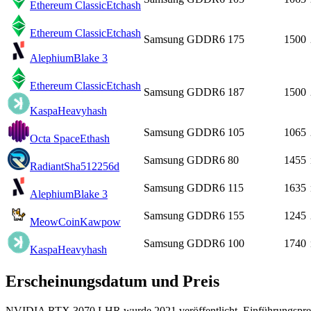
Ethereum Classic
Etchash
Ethereum Classic
Etchash
Samsung GDDR6
175
1500
Alephium
Blake 3
Ethereum Classic
Etchash
Samsung GDDR6
187
1500
Kaspa
Heavyhash
Samsung GDDR6
105
1065
Octa Space
Ethash
Samsung GDDR6
80
1455
Radiant
Sha512256d
Samsung GDDR6
115
1635
Alephium
Blake 3
Samsung GDDR6
155
1245
MeowCoin
Kawpow
Samsung GDDR6
100
1740
Kaspa
Heavyhash
Erscheinungsdatum und Preis
NVIDIA RTX 3070 LHR wurde 2021 veröffentlicht. Einführungspreis - 