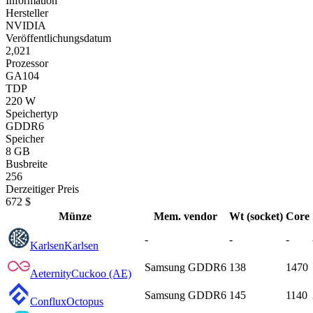
Information
Hersteller
NVIDIA
Veröffentlichungsdatum
2,021
Prozessor
GA104
TDP
220 W
Speichertyp
GDDR6
Speicher
8 GB
Busbreite
256
Derzeitiger Preis
672 $
Münze
Mem. vendor
Wt (socket)
Core
-
-
-
Karlsen
Karlsen
Samsung GDDR6
138
1470
Aeternity
Cuckoo (AE)
Samsung GDDR6
145
1140
Conflux
Octopus