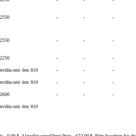
2550
-
-
-
2550
-
-
-
2250
-
-
-
nvidia-smi -lmc 810
-
-
-
nvidia-smi -lmc 810
-
-
-
2600
-
-
-
nvidia-smi -lmc 810
0.00 $. Aktueller ungefährer Preis - 672.00 $. Bitte beachten Sie di