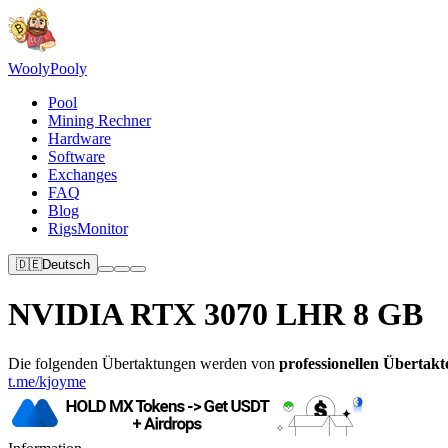
Wooly
Pooly
Pool
Mining Rechner
Hardware
Software
Exchanges
FAQ
Blog
RigsMonitor
🇩🇪
Deutsch
NVIDIA RTX 3070 LHR 8 GB
Die folgenden Übertaktungen werden von
professionellen Übertakt
t.me/kjoyme