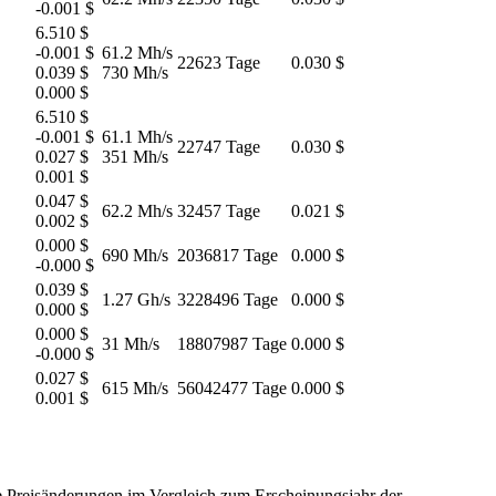
-0.001 $
6.510 $
-0.001 $
61.2 Mh/s
22623 Tage
0.030 $
0.039 $
730 Mh/s
0.000 $
6.510 $
-0.001 $
61.1 Mh/s
22747 Tage
0.030 $
0.027 $
351 Mh/s
0.001 $
0.047 $
62.2 Mh/s
32457 Tage
0.021 $
0.002 $
0.000 $
690 Mh/s
2036817 Tage
0.000 $
-0.000 $
0.039 $
1.27 Gh/s
3228496 Tage
0.000 $
0.000 $
0.000 $
31 Mh/s
18807987 Tage
0.000 $
-0.000 $
0.027 $
615 Mh/s
56042477 Tage
0.000 $
0.001 $
e Preisänderungen im Vergleich zum Erscheinungsjahr der