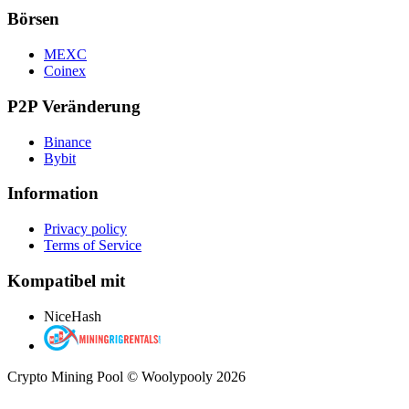
Börsen
MEXC
Coinex
P2P Veränderung
Binance
Bybit
Information
Privacy policy
Terms of Service
Kompatibel mit
NiceHash
Crypto Mining Pool © Woolypooly 2026