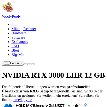
Wooly
Pooly
Pool
Mining Rechner
Hardware
Software
Exchanges
FAQ
Blog
RigsMonitor
🇩🇪
Deutsch
NVIDIA RTX 3080 LHR 12 GB
Die folgenden Übertaktungen werden von
professionellen
Übertaktern
von
R&G Setup
bereitgestellt. Sie sind für 80 % der
Grafikkarten geeignet. Sie wollen mehr erreichen? Schreiben Sie
ihnen -
t.me/kjoyme