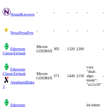
-
-
-
-
-
-
Neurai
Kawpow
-
-
-
-
-
-
Nexa
NexaPow
Micron
Ethereum
305
1320
2200
-
GDDR6X
Classic
Etchash
t-rex
Ethereum
"dual-
Classic
Etchash
Micron
371
1440
2150
algo-
-
GDDR6X
mode":
Alephium
Blake
"a12:r10"
3
Ethereum
lol miner