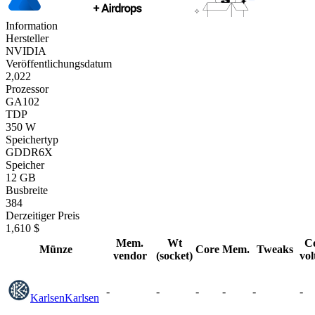
Information
Hersteller
NVIDIA
Veröffentlichungsdatum
2,022
Prozessor
GA102
TDP
350 W
Speichertyp
GDDR6X
Speicher
12 GB
Busbreite
384
Derzeitiger Preis
1,610 $
Mem.
Wt
C
Münze
Core
Mem.
Tweaks
vendor
(socket)
vol
-
-
-
-
-
-
Karlsen
Karlsen