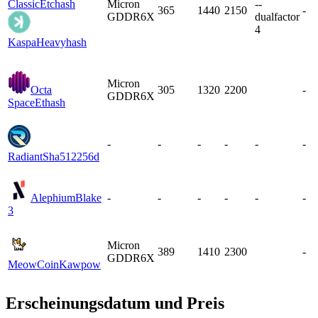
Classic
Etchash
Micron
--
365
1440
2150
-
GDDR6X
dualfactor
4
Kaspa
Heavyhash
Micron
Octa
305
1320
2200
-
GDDR6X
Space
Ethash
-
-
-
-
-
-
Radiant
Sha512256d
Alephium
Blake
-
-
-
-
-
-
3
Micron
389
1410
2300
-
GDDR6X
MeowCoin
Kawpow
Erscheinungsdatum und Preis