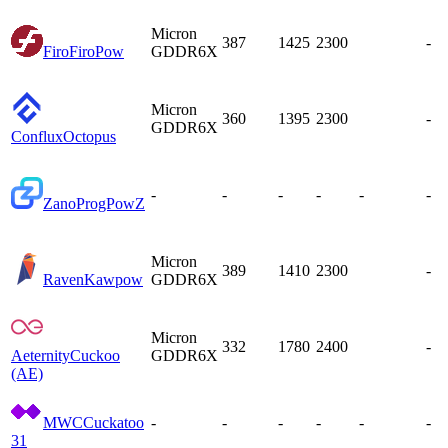
Micron
387
1425
2300
-
Firo
FiroPow
GDDR6X
Micron
360
1395
2300
-
GDDR6X
Conflux
Octopus
-
-
-
-
-
-
Zano
ProgPowZ
Micron
389
1410
2300
-
Raven
Kawpow
GDDR6X
Micron
332
1780
2400
-
Aeternity
Cuckoo
GDDR6X
(AE)
MWC
Cuckatoo
-
-
-
-
-
-
31