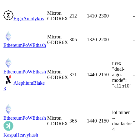
Micron
212
1410
2300
-
Ergo
Autolykos
GDDR6X
Micron
305
1320
2200
-
GDDR6X
EthereumPoW
Ethash
t-rex
"dual-
EthereumPoW
Ethash
Micron
371
1440
2150
algo-
-
GDDR6X
mode":
Alephium
Blake
"a12:r10"
3
lol miner
EthereumPoW
Ethash
Micron
--
365
1440
2150
-
GDDR6X
dualfactor
4
Kaspa
Heavyhash