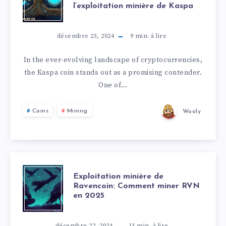
l’exploitation minière de Kaspa
décembre 23, 2024
9
min. à lire
In the ever-evolving landscape of cryptocurrencies,
the Kaspa coin stands out as a promising contender.
One of…
Coins
Mining
Wooly
Exploitation minière de
Ravencoin: Comment miner RVN
en 2025
décembre 22, 2024
13
min. à lire