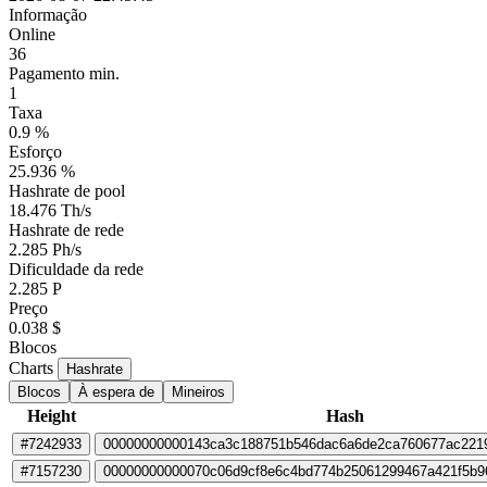
Informação
Online
36
Pagamento min.
1
Taxa
0.9 %
Esforço
25.936 %
Hashrate de pool
18.476 Th/s
Hashrate de rede
2.285 Ph/s
Dificuldade da rede
2.285 P
Preço
0.038 $
Blocos
Charts
Hashrate
Blocos
À espera de
Mineiros
Height
Hash
#7242933
00000000000143ca3c188751b546dac6a6de2ca760677ac221
#7157230
00000000000070c06d9cf8e6c4bd774b25061299467a421f5b9