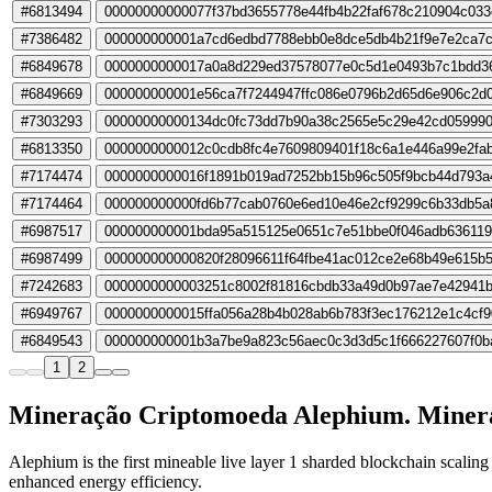
#6813494
00000000000077f37bd3655778e44fb4b22faf678c210904c03
#7386482
000000000001a7cd6edbd7788ebb0e8dce5db4b21f9e7e2ca7
#6849678
0000000000017a0a8d229ed37578077e0c5d1e0493b7c1bdd36
#6849669
000000000001e56ca7f7244947ffc086e0796b2d65d6e906c2d
#7303293
00000000000134dc0fc73dd7b90a38c2565e5c29e42cd05999
#6813350
0000000000012c0cdb8fc4e7609809401f18c6a1e446a99e2fa
#7174474
0000000000016f1891b019ad7252bb15b96c505f9bcb44d793a
#7174464
000000000000fd6b77cab0760e6ed10e46e2cf9299c6b33db5a
#6987517
000000000001bda95a515125e0651c7e51bbe0f046adb63611
#6987499
000000000000820f28096611f64fbe41ac012ce2e68b49e615b
#7242683
0000000000003251c8002f81816cbdb33a49d0b97ae7e42941b
#6949767
0000000000015ffa056a28b4b028ab6b783f3ec176212e1c4cf
#6849543
000000000001b3a7be9a823c56aec0c3d3d5c1f666227607f0b
1
2
Mineração Criptomoeda Alephium. Mine
Alephium is the first mineable live layer 1 sharded blockchain scali
enhanced energy efficiency.