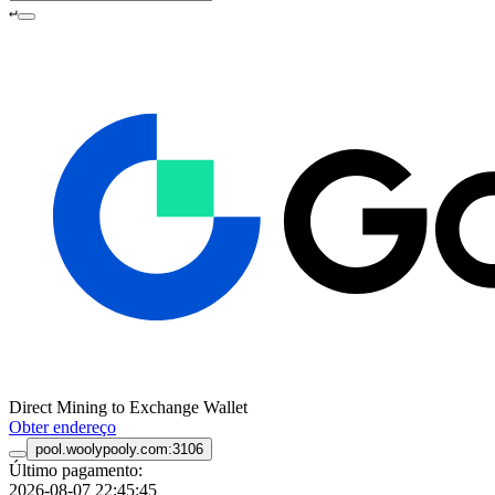
↵
Direct Mining to Exchange Wallet
Obter endereço
pool.woolypooly.com:3106
Último pagamento:
2026-08-07 22:45:45