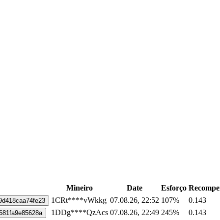
Mineiro
Date
Esforço
Recompe
1CRt****vWkkg
07.08.26, 22:52
107%
0.143
9d418caa74fe23
1DDg****QzAcs
07.08.26, 22:49
245%
0.143
681fa9e85628a