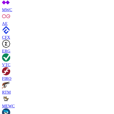
MWC
AE
CFX
ERG
VTC
FIRO
RTM
MEWC