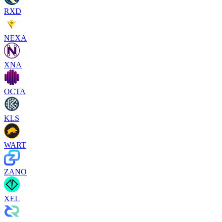
RXD
NEXA
XNA
OCTA
KLS
WART
ZANO
XEL