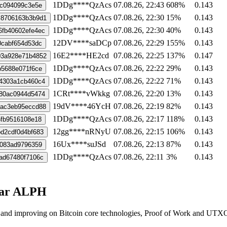
1DDg****QzAcs
07.08.26, 22:43
608%
0.143
3c094099c3e5e
1DDg****QzAcs
07.08.26, 22:30
15%
0.143
c8706163b3b9d1
1DDg****QzAcs
07.08.26, 22:30
40%
0.143
fb40602efe4ec
12DV****saDCp
07.08.26, 22:29
155%
0.143
0cabf654d53dc
16E2****HE2cd
07.08.26, 22:25
137%
0.147
03a928e71b4852
1DDg****QzAcs
07.08.26, 22:22
29%
0.143
b5688e071f6ce
1DDg****QzAcs
07.08.26, 22:22
71%
0.143
4303a1cb460c4
1CRt****vWkkg
07.08.26, 22:20
13%
0.143
80ac0944d5474
19dV****46YcH
07.08.26, 22:19
82%
0.143
9ac3eb95eccd88
1DDg****QzAcs
07.08.26, 22:17
118%
0.143
5fb9516108e18
12gg****nRNyU
07.08.26, 22:15
106%
0.143
d2cdf0d4bf683
16Ux****suJSd
07.08.26, 22:13
87%
0.143
9083ad9796359
1DDg****QzAcs
07.08.26, 22:11
3%
0.143
ad67480f7106c
rar ALPH
ng and improving on Bitcoin core technologies, Proof of Work and UTXO