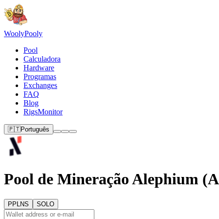
Wooly
Pooly
Pool
Calculadora
Hardware
Programas
Exchanges
FAQ
Blog
RigsMonitor
🇵🇹
Português
Pool de Mineração Alephium (
PPLNS
SOLO