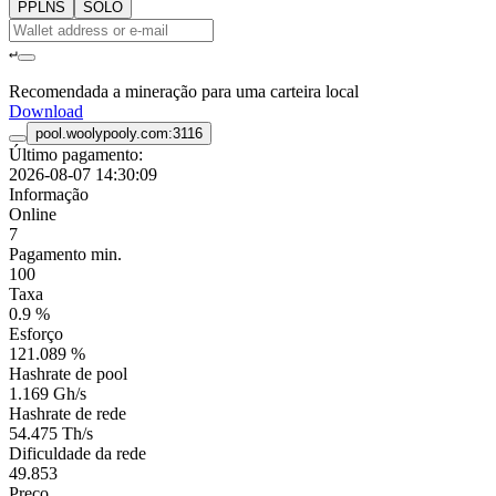
PPLNS
SOLO
↵
Recomendada a mineração para uma carteira local
Download
pool.woolypooly.com:3116
Último pagamento:
2026-08-07 14:30:09
Informação
Online
7
Pagamento min.
100
Taxa
0.9 %
Esforço
121.089 %
Hashrate de pool
1.169 Gh/s
Hashrate de rede
54.475 Th/s
Dificuldade da rede
49.853
Preço