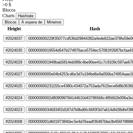
>0 $
Blocos
Charts
Hashrate
Blocos
À espera de
Mineiros
Height
Hash
#2024037
000000000229f35077cd536d29844382a4ede622ae378fe59e0
#2024035
00000000019554d547b274876ace5754ec57081ff2687bcfaa4
#2024029
0000000001948bab5814eb089c4be90ee41c7c9109c597ae67
#2024027
00000000000e04b4253cd6e3d7e194bd6e9a056ba74954aae1
#2024025
000000000231155ce4380c434072a753ada7615ece8d8b3636
#2024024
00000000002d809099784144610d43796566c485662b006a3e
#2024023
000000000346934f2d187d7b9bd6fc66f0f3d7a614dfd38dfef38
#2024008
0000000001d601973840ec5e4d76eadf36487bbe3b456f79888