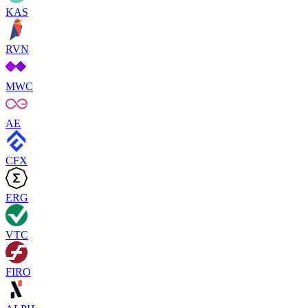
KAS
RVN
MWC
AE
CFX
ERG
VTC
FIRO