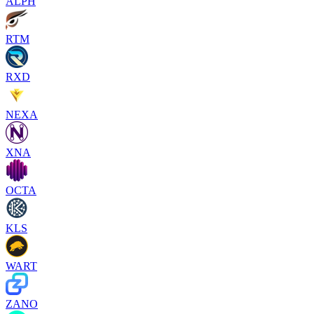
ALPH
RTM
RXD
NEXA
XNA
OCTA
KLS
WART
ZANO