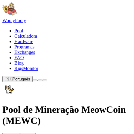
Wooly
Pooly
Pool
Calculadora
Hardware
Programas
Exchanges
FAQ
Blog
RigsMonitor
🇵🇹
Português
Pool de Mineração MeowCoin
(MEWC)