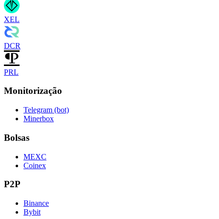
XEL
DCR
PRL
Monitorização
Telegram (bot)
Minerbox
Bolsas
MEXC
Coinex
P2P
Binance
Bybit