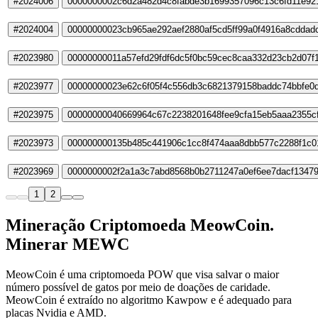
#2024006
0000000002c6d2a482d4c8fabde3b1699357096c13c6fd11e92
#2024004
00000000023cb965ae292aef2880af5cd5ff99a0f4916a8cddad
#2023980
00000000011a57efd29fdf6dc5f0bc59cec8caa332d23cb2d07f
#2023977
00000000023e62c6f05f4c556db3c6821379158baddc74bbfe0
#2023975
00000000040669964c67c2238201648fee9cfa15eb5aaa2355c
#2023973
000000000135b485c441906c1cc8f474aaa8dbb577c2288f1c0
#2023969
0000000002f2a1a3c7abd8568b0b2711247a0ef6ee7dacf13479
1
2
Mineração Criptomoeda MeowCoin.
Minerar MEWC
MeowCoin é uma criptomoeda POW que visa salvar o maior
número possível de gatos por meio de doações de caridade.
MeowCoin é extraído no algoritmo Kawpow e é adequado para
placas Nvidia e AMD.