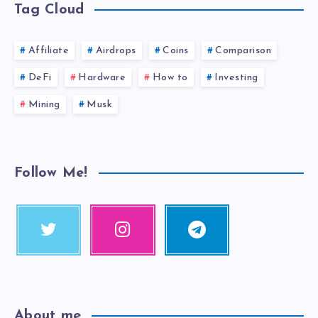
Tag Cloud
Affiliate
Airdrops
Coins
Comparison
DeFi
Hardware
How to
Investing
Mining
Musk
Follow Me!
About me