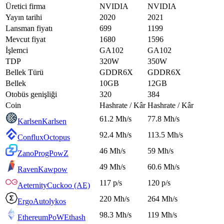
Üretici firma
NVIDIA
NVIDIA
Yayın tarihi
2020
2021
Lansman fiyatı
699
1199
Mevcut fiyat
1680
1596
İşlemci
GA102
GA102
TDP
320W
350W
Bellek Türü
GDDR6X
GDDR6X
Bellek
10GB
12GB
Otobüs genişliği
320
384
Coin
Hashrate / Kâr
Hashrate / Kâr
61.2 Mh/s
77.8 Mh/s
Karlsen
Karlsen
92.4 Mh/s
113.5 Mh/s
Conflux
Octopus
46 Mh/s
59 Mh/s
Zano
ProgPowZ
49 Mh/s
60.6 Mh/s
Raven
Kawpow
117 p/s
120 p/s
Aeternity
Cuckoo (AE)
220 Mh/s
264 Mh/s
Ergo
Autolykos
98.3 Mh/s
119 Mh/s
EthereumPoW
Ethash