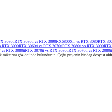
X 3080ti
RTX 3080ti vs RTX 3090
RX6800XT vs RTX 3080
RTX 307
s RTX 3090
RTX 3060ti vs RTX 3070ti
RTX 3080ti vs RTX 3090
RTX 
vs RTX 3080ti
RTX 3070ti vs RTX 3080ti
RTX 3070ti vs RTX 2080ti
bellek miktarını göz önünde bulundurun. Çoğu projenin bir dag dosyası ol