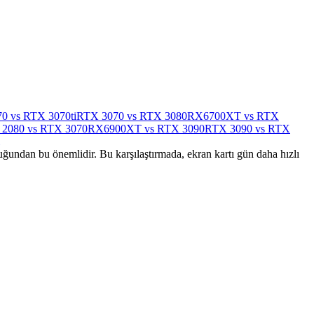
0 vs RTX 3070ti
RTX 3070 vs RTX 3080
RX6700XT vs RTX
2080 vs RTX 3070
RX6900XT vs RTX 3090
RTX 3090 vs RTX
duğundan bu önemlidir. Bu karşılaştırmada, ekran kartı gün daha hızlı