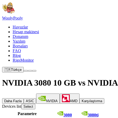
Wooly
Pooly
Havuzlar
Hesap makinesi
Donanım
Yazılım
Borsaları
FAQ
Blog
RigsMonitor
🇹🇷
Türkçe
NVIDIA 3080 10 GB vs NVIDIA 
Daha Fazla
ASIC
NVIDIA
AMD
Karşılaştırma
Devices list
Select
Parametre
3080
3080ti