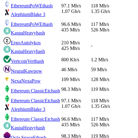
EthereumPoW
Ethash
97.1 Mh/s
118 Mh/s
1.07 Gh/s
1.35 Gh/s
Alephium
Blake 3
EthereumPoW
Ethash
96.6 Mh/s
117 Mh/s
435 Mh/s
526 Mh/s
Kaspa
Heavyhash
Ergo
Autolykos
210 Mh/s
-
425 Mh/s
Kaspa
Heavyhash
800 Kh/s
1.2 Mh/s
Vertcoin
Verthash
46 Mh/s
59 Mh/s
Neurai
Kawpow
109 Mh/s
128 Mh/s
Nexa
NexaPow
98.3 Mh/s
119 Mh/s
Ethereum Classic
Etchash
Ethereum Classic
Etchash
97.1 Mh/s
118 Mh/s
1.07 Gh/s
1.35 Gh/s
Alephium
Blake 3
Ethereum Classic
Etchash
96.6 Mh/s
117 Mh/s
435 Mh/s
526 Mh/s
Kaspa
Heavyhash
98.3 Mh/s
119 Mh/s
Octa Space
Ethash