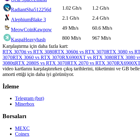
1.02 Gh/s
1.2 Gh/s
Radiant
Sha512256d
2.1 Gh/s
2.4 Gh/s
Alephium
Blake 3
49 Mh/s
60.6 Mh/s
MeowCoin
Kawpow
800 Mh/s
967 Mh/s
Kaspa
Heavyhash
Karşılaştırma için daha fazla kart:
RTX 3070ti vs RTX 3080
RTX 3060ti vs RTX 3070
RTX 3080 vs RT
3070
RTX 3060 vs RTX 3070
RX6900XT vs RTX 3080
RTX 3080 v
3080ti
RTX 2080S vs RTX 3070
RTX 2070 vs RTX 3070
RX6900XT 
video kartlarını karşılaştırırken çıkış tarihlerini, tüketimini ve GB 
amorti ettiği için daha iyi görünüyor.
İzleme
Telegram (bot)
Minerbox
Borsaları
MEXC
Coinex