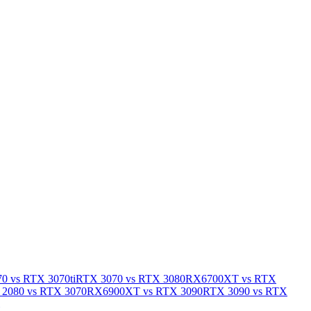
0 vs RTX 3070ti
RTX 3070 vs RTX 3080
RX6700XT vs RTX
2080 vs RTX 3070
RX6900XT vs RTX 3090
RTX 3090 vs RTX