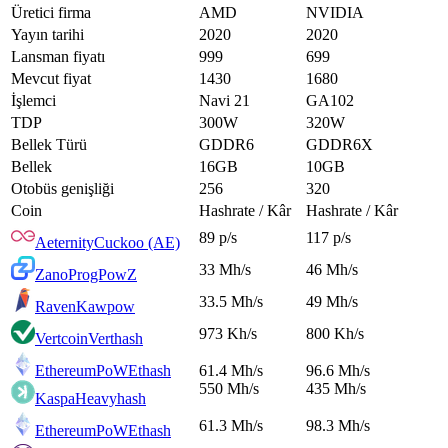
Üretici firma
AMD
NVIDIA
Yayın tarihi
2020
2020
Lansman fiyatı
999
699
Mevcut fiyat
1430
1680
İşlemci
Navi 21
GA102
TDP
300W
320W
Bellek Türü
GDDR6
GDDR6X
Bellek
16GB
10GB
Otobüs genişliği
256
320
Coin
Hashrate / Kâr
Hashrate / Kâr
89 p/s
117 p/s
Aeternity
Cuckoo (AE)
33 Mh/s
46 Mh/s
Zano
ProgPowZ
33.5 Mh/s
49 Mh/s
Raven
Kawpow
973 Kh/s
800 Kh/s
Vertcoin
Verthash
EthereumPoW
Ethash
61.4 Mh/s
96.6 Mh/s
550 Mh/s
435 Mh/s
Kaspa
Heavyhash
61.3 Mh/s
98.3 Mh/s
EthereumPoW
Ethash