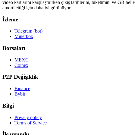
video kartlarını karşılaştırırken çıkış tarihlerini, tüketimini ve GB 
amorti ettiği için daha iyi görünüyor.
İzleme
Telegram (bot)
Minerbox
Borsaları
MEXC
Coinex
P2P Değişiklik
Binance
Bybit
Bilgi
Privacy policy
Terms of Service
İle uyumlu