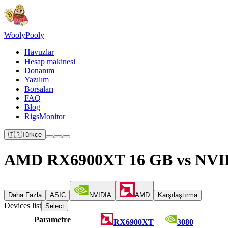
Wooly
Pooly
Havuzlar
Hesap makinesi
Donanım
Yazılım
Borsaları
FAQ
Blog
RigsMonitor
🇹🇷
Türkçe
AMD RX6900XT 16 GB vs NVID
Daha Fazla
ASIC
NVIDIA
AMD
Karşılaştırma
Devices list
Select
Parametre
RX6900XT
3080