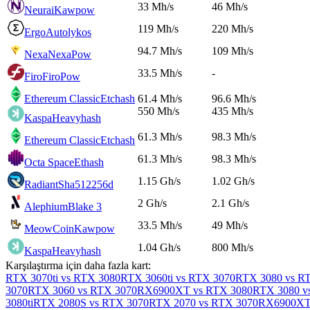
33 Mh/s
46 Mh/s
Neurai
Kawpow
119 Mh/s
220 Mh/s
Ergo
Autolykos
94.7 Mh/s
109 Mh/s
Nexa
NexaPow
33.5 Mh/s
-
Firo
FiroPow
Ethereum Classic
Etchash
61.4 Mh/s
96.6 Mh/s
550 Mh/s
435 Mh/s
Kaspa
Heavyhash
61.3 Mh/s
98.3 Mh/s
Ethereum Classic
Etchash
61.3 Mh/s
98.3 Mh/s
Octa Space
Ethash
1.15 Gh/s
1.02 Gh/s
Radiant
Sha512256d
2 Gh/s
2.1 Gh/s
Alephium
Blake 3
33.5 Mh/s
49 Mh/s
MeowCoin
Kawpow
1.04 Gh/s
800 Mh/s
Kaspa
Heavyhash
Karşılaştırma için daha fazla kart:
RTX 3070ti vs RTX 3080
RTX 3060ti vs RTX 3070
RTX 3080 vs RT
3070
RTX 3060 vs RTX 3070
RX6900XT vs RTX 3080
RTX 3080 v
3080ti
RTX 2080S vs RTX 3070
RTX 2070 vs RTX 3070
RX6900XT 