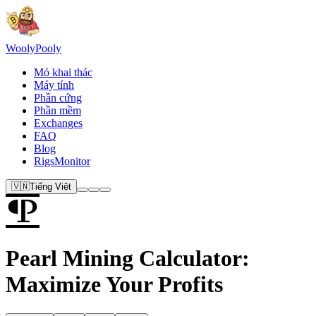
Wooly
Pooly
Mỏ khai thác
Máy tính
Phần cứng
Phần mềm
Exchanges
FAQ
Blog
RigsMonitor
🇻🇳
Tiếng Việt
Pearl Mining Calculator:
Maximize Your Profits