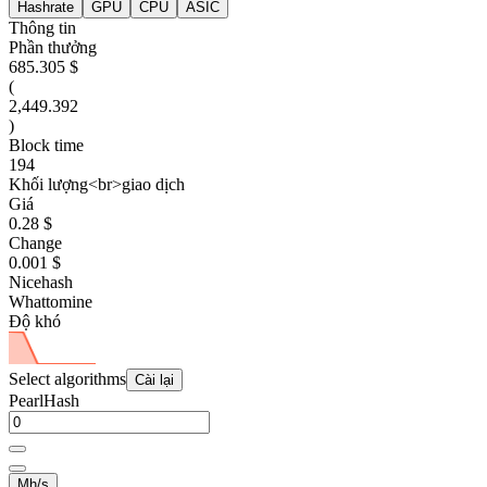
Hashrate
GPU
CPU
ASIC
Thông tin
Phần thưởng
685.305 $
(
2,449.392
)
Block time
194
Khối lượng<br>giao dịch
Giá
0.28 $
Change
0.001 $
Nicehash
Whattomine
Độ khó
Select algorithms
Cài lại
PearlHash
Mh/s