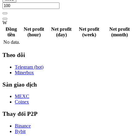
W
Đồng
Net profit
Net profit
Net profit
Net profit
tiền
(hour)
(day)
(week)
(month)
No data.
Theo dõi
Telegram (bot)
Minerbox
Sàn giao dịch
MEXC
Coinex
Thay đổi P2P
Binance
Bybit