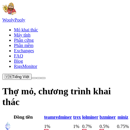
Wooly
Pooly
Mỏ khai thác
Máy tính
Phần cứng
Phần mềm
Exchanges
FAQ
Blog
RigsMonitor
🇻🇳
Tiếng Việt
Thợ mỏ, chương trình khai
thác
Đồng tiền
teamredminer
trex
lolminer
bzminer
miniz
1%
1%
0.7%
0.5%
0.75%