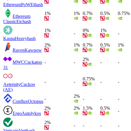
EthereumPoW
Ethash
1%
1%
0.7%
0.5%
0.75%
Ethereum
Classic
Etchash
1%
0%
1%
-
-
Kaspa
Heavyhash
2%
1%
0.7%
0.5%
1%
Raven
Kawpow
2%
MWC
Cuckatoo
-
-
-
-
31
0.75%
-
-
-
-
Aeternity
Cuckoo
(AE)
2%
-
-
-
-
Conflux
Octopus
2%
2%
1.5%
0.5%
-
Ergo
Autolykos
2%
-
-
-
-
Vertcoin
Verthash