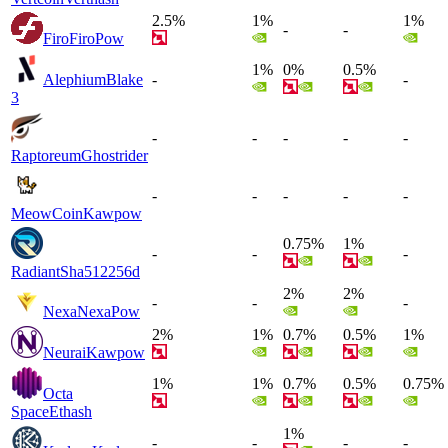
2.5%
1%
1%
-
-
Firo
FiroPow
1%
0%
0.5%
Alephium
Blake
-
-
3
-
-
-
-
-
Raptoreum
Ghostrider
-
-
-
-
-
MeowCoin
Kawpow
0.75%
1%
-
-
-
Radiant
Sha512256d
2%
2%
-
-
-
Nexa
NexaPow
2%
1%
0.7%
0.5%
1%
Neurai
Kawpow
1%
1%
0.7%
0.5%
0.75%
Octa
Space
Ethash
1%
-
-
-
-