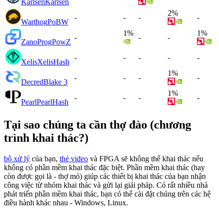
Karlsen
Karlsen
2%
-
-
-
-
Warthog
PoBW
1%
1%
-
-
-
Zano
ProgPowZ
-
-
-
-
-
Xelis
XelisHash
1%
-
-
-
-
Decred
Blake 3
1%
-
-
-
-
Pearl
PearlHash
Tại sao chúng ta cần thợ đào (chương
trình khai thác?)
bộ xử lý
của bạn,
thẻ video
và FPGA sẽ không thể khai thác nếu
không có phần mềm khai thác đặc biệt. Phần mềm khai thác (hay
còn được gọi là - thợ mỏ) giúp các thiết bị khai thác của bạn nhận
công việc từ nhóm khai thác và gửi lại giải pháp. Có rất nhiều nhà
phát triển phần mềm khai thác, bạn có thể cài đặt chúng trên các hệ
điều hành khác nhau - Windows, Linux.