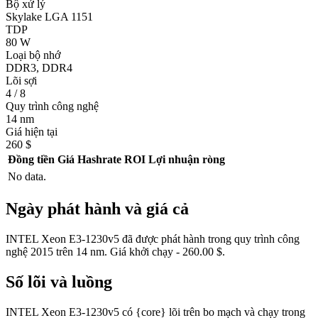
Bộ xử lý
Skylake LGA 1151
TDP
80 W
Loại bộ nhớ
DDR3, DDR4
Lõi sợi
4 / 8
Quy trình công nghệ
14 nm
Giá hiện tại
260 $
Đồng tiền
Giá
Hashrate
ROI
Lợi nhuận ròng
No data.
Ngày phát hành và giá cả
INTEL Xeon E3-1230v5 đã được phát hành trong quy trình công
nghệ 2015 trên 14 nm. Giá khởi chạy - 260.00 $.
Số lõi và luồng
INTEL Xeon E3-1230v5 có {core} lõi trên bo mạch và chạy trong