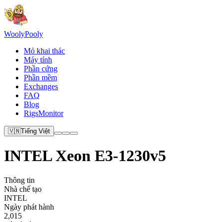
Wooly
Pooly
Mỏ khai thác
Máy tính
Phần cứng
Phần mềm
Exchanges
FAQ
Blog
RigsMonitor
🇻🇳
Tiếng Việt
INTEL Xeon E3-1230v5
Thông tin
Nhà chế tạo
INTEL
Ngày phát hành
2,015