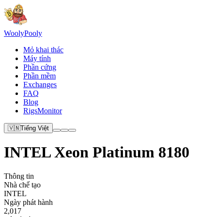
Wooly
Pooly
Mỏ khai thác
Máy tính
Phần cứng
Phần mềm
Exchanges
FAQ
Blog
RigsMonitor
🇻🇳
Tiếng Việt
INTEL Xeon Platinum 8180
Thông tin
Nhà chế tạo
INTEL
Ngày phát hành
2,017