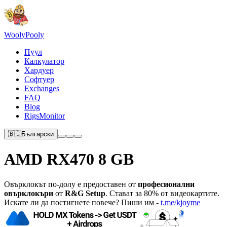
Wooly
Pooly
Пуул
Калкулатор
Хардуер
Софтуер
Exchanges
FAQ
Blog
RigsMonitor
🇧🇬
Български
AMD RX470 8 GB
Овърклокът по-долу е предоставен от
професионални
овърклокъри
от
R&G Setup
. Стават за 80% от видеокартите.
Искате ли да постигнете повече? Пиши им -
t.me/kjoyme