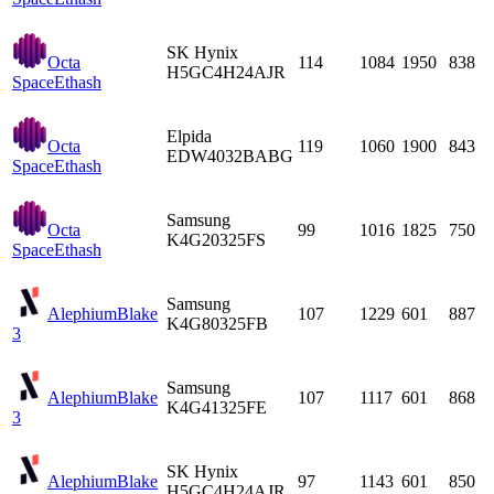
SK Hynix
Octa
114
1084
1950
838
H5GC4H24AJR
Space
Ethash
Elpida
Octa
119
1060
1900
843
EDW4032BABG
Space
Ethash
Samsung
Octa
99
1016
1825
750
K4G20325FS
Space
Ethash
Samsung
Alephium
Blake
107
1229
601
887
K4G80325FB
3
Samsung
Alephium
Blake
107
1117
601
868
K4G41325FE
3
SK Hynix
Alephium
Blake
97
1143
601
850
H5GC4H24AJR