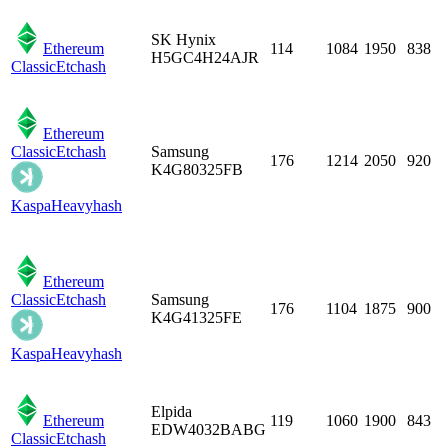
SK Hynix
Ethereum
114
1084
1950
838
H5GC4H24AJR
Classic
Etchash
Ethereum
Classic
Etchash
Samsung
176
1214
2050
920
K4G80325FB
Kaspa
Heavyhash
Ethereum
Classic
Etchash
Samsung
176
1104
1875
900
K4G41325FE
Kaspa
Heavyhash
Elpida
Ethereum
119
1060
1900
843
EDW4032BABG
Classic
Etchash