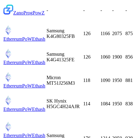
-
-
-
-
-
Zano
ProgPowZ
Samsung
126
1166
2075
875
K4G80325FB
EthereumPoW
Ethash
Samsung
126
1060
1900
856
K4G41325FE
EthereumPoW
Ethash
Micron
118
1090
1950
881
MT51J256M3
EthereumPoW
Ethash
SK Hynix
114
1084
1950
838
H5GC4H24AJR
EthereumPoW
Ethash
EthereumPoW
Ethash
Samsung