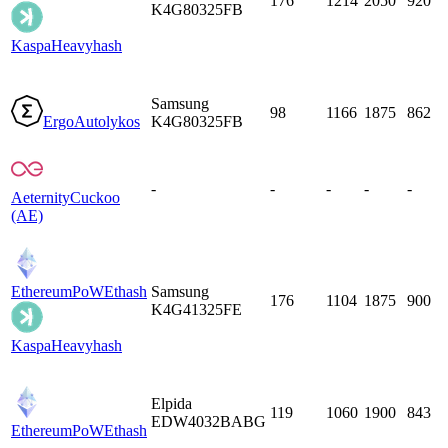
176
1214
2050
920
K4G80325FB
Kaspa
Heavyhash
Samsung
98
1166
1875
862
Ergo
Autolykos
K4G80325FB
-
-
-
-
-
Aeternity
Cuckoo
(AE)
EthereumPoW
Ethash
Samsung
176
1104
1875
900
K4G41325FE
Kaspa
Heavyhash
Elpida
119
1060
1900
843
EDW4032BABG
EthereumPoW
Ethash