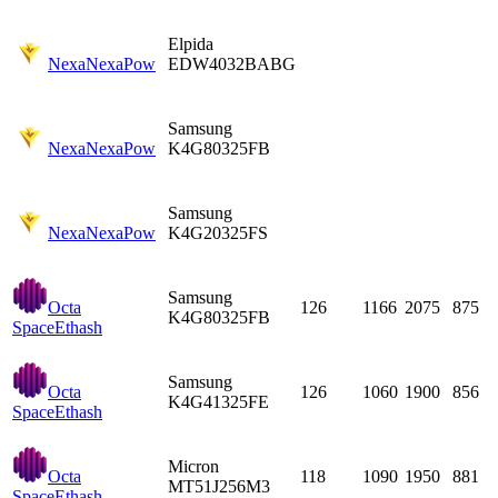
Elpida
Nexa
NexaPow
EDW4032BABG
Samsung
Nexa
NexaPow
K4G80325FB
Samsung
Nexa
NexaPow
K4G20325FS
Samsung
Octa
126
1166
2075
875
K4G80325FB
Space
Ethash
Samsung
Octa
126
1060
1900
856
K4G41325FE
Space
Ethash
Micron
Octa
118
1090
1950
881
MT51J256M3
Space
Ethash