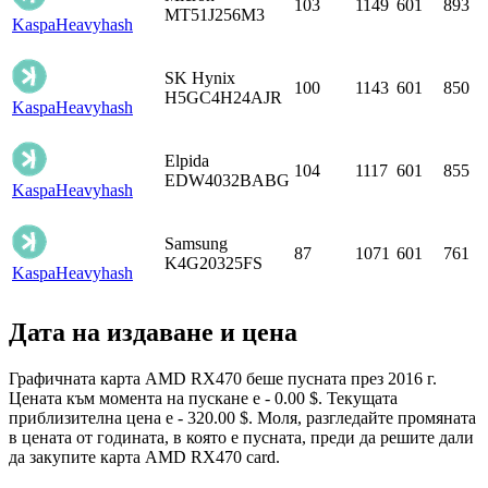
103
1149
601
893
MT51J256M3
Kaspa
Heavyhash
SK Hynix
100
1143
601
850
H5GC4H24AJR
Kaspa
Heavyhash
Elpida
104
1117
601
855
EDW4032BABG
Kaspa
Heavyhash
Samsung
87
1071
601
761
K4G20325FS
Kaspa
Heavyhash
Дата на издаване и цена
Графичната карта AMD RX470 беше пусната през 2016 г.
Цената към момента на пускане е - 0.00 $. Текущата
приблизителна цена е - 320.00 $. Моля, разгледайте промяната
в цената от годината, в която е пусната, преди да решите дали
да закупите карта AMD RX470 card.