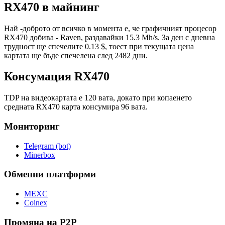
RX470 в майнинг
Най -доброто от всичко в момента е, че графичният процесор
RX470 добива - Raven, раздавайки 15.3 Mh/s. За ден с дневна
трудност ще спечелите 0.13 $, тоест при текущата цена
картата ще бъде спечелена след 2482 дни.
Консумация RX470
TDP на видеокартата е 120 вата, докато при копаенето
средната RX470 карта консумира 96 вата.
Мониторинг
Telegram (bot)
Minerbox
Обменни платформи
MEXC
Coinex
Промяна на P2P