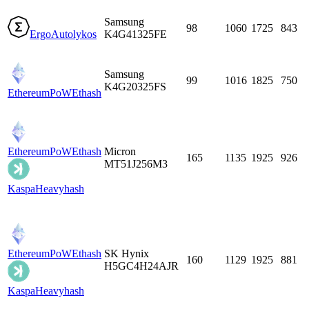
Samsung
98
1060
1725
843
Ergo
Autolykos
K4G41325FE
Samsung
99
1016
1825
750
K4G20325FS
EthereumPoW
Ethash
EthereumPoW
Ethash
Micron
165
1135
1925
926
MT51J256M3
Kaspa
Heavyhash
EthereumPoW
Ethash
SK Hynix
160
1129
1925
881
H5GC4H24AJR
Kaspa
Heavyhash