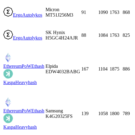
Micron
91
1090
1763
868
Ergo
Autolykos
MT51J256M3
SK Hynix
88
1084
1763
825
Ergo
Autolykos
H5GC4H24AJR
EthereumPoW
Ethash
Elpida
167
1104
1875
886
EDW4032BABG
Kaspa
Heavyhash
EthereumPoW
Ethash
Samsung
139
1058
1800
789
K4G20325FS
Kaspa
Heavyhash