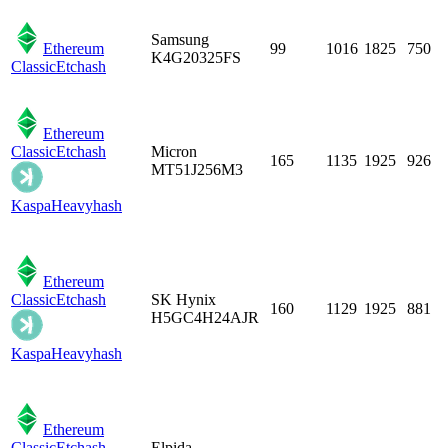
Samsung
Ethereum
99
1016
1825
750
K4G20325FS
Classic
Etchash
Ethereum
Classic
Etchash
Micron
165
1135
1925
926
MT51J256M3
Kaspa
Heavyhash
Ethereum
Classic
Etchash
SK Hynix
160
1129
1925
881
H5GC4H24AJR
Kaspa
Heavyhash
Ethereum
Classic
Etchash
Elpida