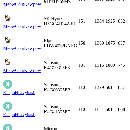
MT51J256M3
MeowCoin
Kawpow
SK Hynix
151
1084
1925
832
H5GC4H24AJR
MeowCoin
Kawpow
Elpida
158
1060
1875
837
EDW4032BABG
MeowCoin
Kawpow
Samsung
131
1016
1800
745
K4G20325FS
MeowCoin
Kawpow
Samsung
110
1229
601
887
K4G80325FB
Kaspa
Heavyhash
Samsung
110
1117
601
868
K4G41325FE
Kaspa
Heavyhash
Micron