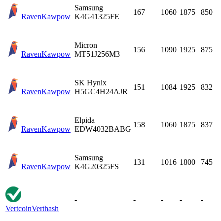
Samsung
167
1060
1875
850
Raven
Kawpow
K4G41325FE
Micron
156
1090
1925
875
Raven
Kawpow
MT51J256M3
SK Hynix
151
1084
1925
832
Raven
Kawpow
H5GC4H24AJR
Elpida
158
1060
1875
837
Raven
Kawpow
EDW4032BABG
Samsung
131
1016
1800
745
Raven
Kawpow
K4G20325FS
-
-
-
-
-
Vertcoin
Verthash