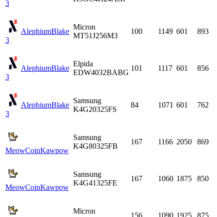
3
Micron
Alephium
Blake
100
1149
601
893
MT51J256M3
3
Elpida
Alephium
Blake
101
1117
601
856
EDW4032BABG
3
Samsung
Alephium
Blake
84
1071
601
762
K4G20325FS
3
Samsung
167
1166
2050
869
K4G80325FB
MeowCoin
Kawpow
Samsung
167
1060
1875
850
K4G41325FE
MeowCoin
Kawpow
Micron
156
1090
1925
875