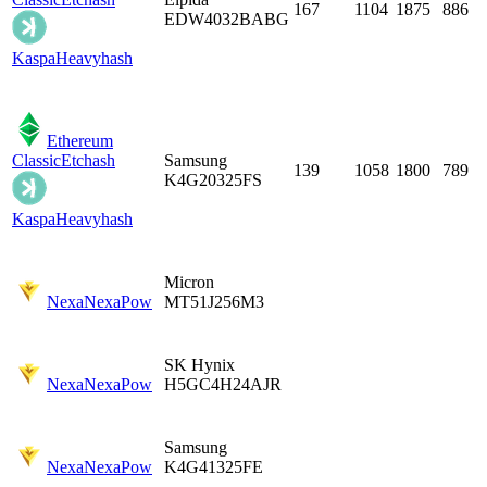
167
1104
1875
886
EDW4032BABG
Kaspa
Heavyhash
Ethereum
Classic
Etchash
Samsung
139
1058
1800
789
K4G20325FS
Kaspa
Heavyhash
Micron
Nexa
NexaPow
MT51J256M3
SK Hynix
Nexa
NexaPow
H5GC4H24AJR
Samsung
Nexa
NexaPow
K4G41325FE