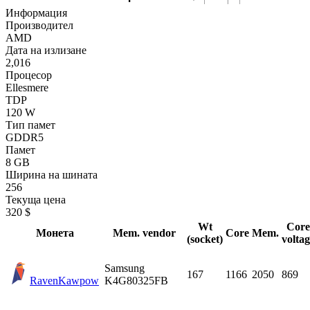
Информация
Производител
AMD
Дата на излизане
2,016
Процесор
Ellesmere
TDP
120 W
Тип памет
GDDR5
Памет
8 GB
Ширина на шината
256
Текуща цена
320 $
Wt
Core
Монета
Mem. vendor
Core
Mem.
(socket)
volta
Samsung
167
1166
2050
869
Raven
Kawpow
K4G80325FB