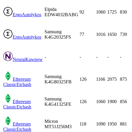
Elpida
92
1060
1725
830
Ergo
Autolykos
EDW4032BABG
Samsung
77
1016
1650
739
Ergo
Autolykos
K4G20325FS
-
-
-
-
-
Neurai
Kawpow
Samsung
Ethereum
126
1166
2075
875
K4G80325FB
Classic
Etchash
Samsung
Ethereum
126
1060
1900
856
K4G41325FE
Classic
Etchash
Micron
Ethereum
118
1090
1950
881
MT51J256M3
Classic
Etchash