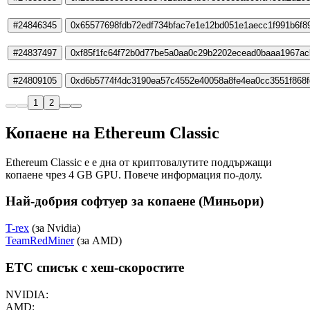
#24846345
0x65577698fdb72edf734bfac7e1e12bd051e1aecc1f991b6f8
#24837497
0xf85f1fc64f72b0d77be5a0aa0c29b2202ecead0baaa1967ac
#24809105
0xd6b5774f4dc3190ea57c4552e40058a8fe4ea0cc3551f868
1
2
Копаене на Ethereum Classic
Ethereum Classic е е дна от криптовалутите поддържащи
копаене чрез 4 GB GPU. Повече информация по-долу.
Най-добрия софтуер за копаене (Миньори)
T-rex
(за Nvidia)
TeamRedMiner
(за AMD)
ETC списък с хеш-скоростите
NVIDIA:
AMD: