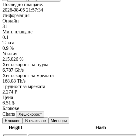
Последно плащане:
2026-08-05 21:57:34
Информация
Онлайн
31
Мин. плащане
0.1
Такса
0.9 %
Усилия
215.026 %
Хеш-скорост на пуула
6.787 Gh/s
Хеш-скорост на мрежата
168.08 Th/s
Трудност за мрежата
2.274 P
Цена
6.51 $
Блокове
Charts
Хеш-скорост
Блокове
В очакване
Миньори
Height
Hash