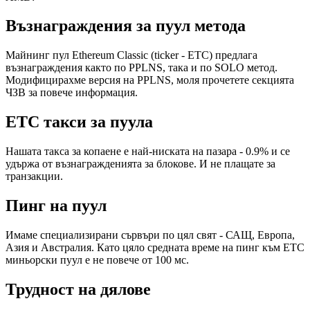
Възнаграждения за пуул метода
Майнинг пул Ethereum Classic (ticker - ETC) предлага
възнаграждения както по PPLNS, така и по SOLO метод.
Модифицирахме версия на PPLNS, моля прочетете секцията
ЧЗВ за повече информация.
ETC такси за пуула
Нашата такса за копаене е най-ниската на пазара - 0.9% и се
удържа от възнагражденията за блокове. И не плащате за
транзакции.
Пинг на пуул
Имаме специализирани сървъри по цял свят - САЩ, Европа,
Азия и Австралия. Като цяло средната време на пинг към ETC
миньорски пуул е не повече от 100 мс.
Трудност на дялове