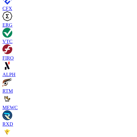
CFX
ERG
VTC
FIRO
ALPH
RTM
MEWC
RXD