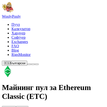
Wooly
Pooly
Пуул
Калкулатор
Хардуер
Софтуер
Exchanges
FAQ
Blog
RigsMonitor
🇧🇬
Български
Майнинг пул за Ethereum
Classic (ETC)