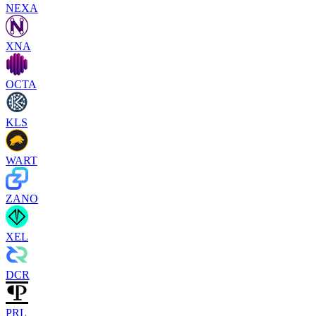
NEXA
XNA
OCTA
KLS
WART
ZANO
XEL
DCR
PRL