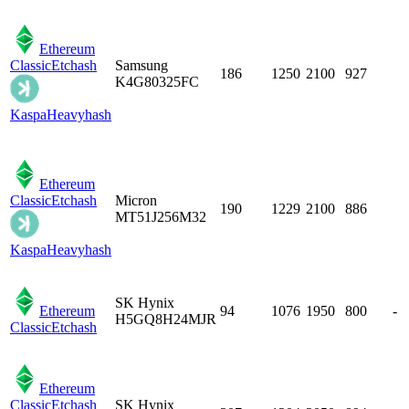
Ethereum
Classic
Etchash
Samsung
186
1250
2100
927
K4G80325FC
Kaspa
Heavyhash
Ethereum
Classic
Etchash
Micron
190
1229
2100
886
MT51J256M32
Kaspa
Heavyhash
SK Hynix
Ethereum
94
1076
1950
800
-
H5GQ8H24MJR
Classic
Etchash
Ethereum
Classic
Etchash
SK Hynix