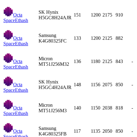
SK Hynix
Octa
151
1200
2175
910
H5GC8H24AJR
Space
Ethash
Samsung
Octa
133
1200
2125
882
K4G80325FC
Space
Ethash
Micron
Octa
136
1180
2125
843
-
MT51J256M32
Space
Ethash
SK Hynix
Octa
148
1156
2075
850
-
H5GC4H24AJR
Space
Ethash
Micron
Octa
140
1150
2038
818
-
MT51J256M3
Space
Ethash
Samsung
Octa
117
1135
2050
850
-
K4G80325FB
Space
Ethash