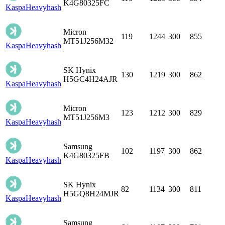
K4G80325FC
Kaspa
Heavyhash
Micron
119
1244
300
855
MT51J256M32
Kaspa
Heavyhash
SK Hynix
130
1219
300
862
H5GC4H24AJR
Kaspa
Heavyhash
Micron
123
1212
300
829
MT51J256M3
Kaspa
Heavyhash
Samsung
102
1197
300
862
K4G80325FB
Kaspa
Heavyhash
SK Hynix
82
1134
300
811
H5GQ8H24MJR
Kaspa
Heavyhash
Samsung