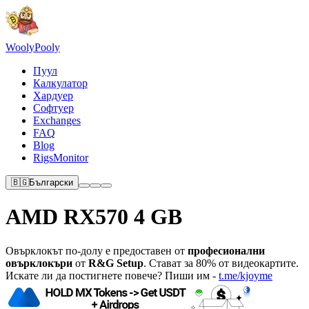
Wooly
Pooly
Пуул
Калкулатор
Хардуер
Софтуер
Exchanges
FAQ
Blog
RigsMonitor
🇧🇬
Български
AMD RX570 4 GB
Овърклокът по-долу е предоставен от
професионални
овърклокъри
от
R&G Setup
. Стават за 80% от видеокартите.
Искате ли да постигнете повече? Пиши им -
t.me/kjoyme