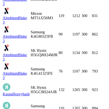
3
Micron
119
1212
300
831
Alephium
Blake
MT51J256M3
3
Samsung
99
1197
300
862
Alephium
Blake
K4G80325FB
3
SK Hynix
80
1134
300
812
Alephium
Blake
H5GQ8H24MJR
3
Samsung
76
1107
300
793
Alephium
Blake
K4G41325FE
3
SK Hynix
132
1265
300
923
H5GC8H24AJR
Kaspa
Heavyhash
Samsung
116
1265
300
894