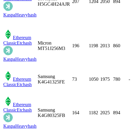
207
1204
2050
894
H5GC4H24AJR
Kaspa
Heavyhash
Ethereum
Classic
Etchash
Micron
196
1198
2013
860
MT51J256M3
Kaspa
Heavyhash
Samsung
Ethereum
73
1050
1975
780
-
K4G41325FE
Classic
Etchash
Ethereum
Classic
Etchash
Samsung
164
1182
2025
894
K4G80325FB
Kaspa
Heavyhash