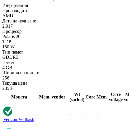
Информация
Производител
AMD
Дата на излизане
2,017
Процесор
Polaris 20
TDP
150 W
Тип памет
GDDR5
Памет
4 GB
Ширина на шината
256
Текуща цена
235 $
Wt
Core
M
Монета
Mem. vendor
Core
Mem.
(socket)
voltage
vo
-
-
-
-
-
-
Vertcoin
Verthash