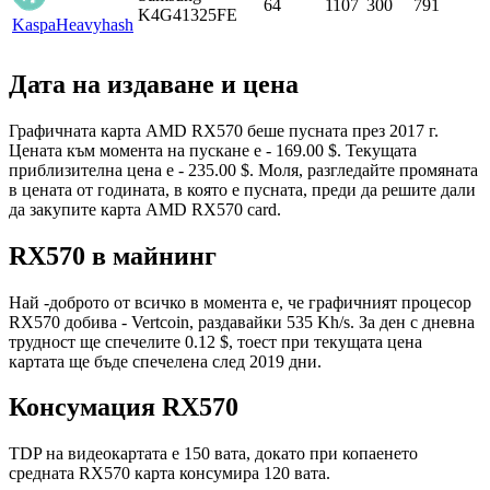
64
1107
300
791
K4G41325FE
Kaspa
Heavyhash
Дата на издаване и цена
Графичната карта AMD RX570 беше пусната през 2017 г.
Цената към момента на пускане е - 169.00 $. Текущата
приблизителна цена е - 235.00 $. Моля, разгледайте промяната
в цената от годината, в която е пусната, преди да решите дали
да закупите карта AMD RX570 card.
RX570 в майнинг
Най -доброто от всичко в момента е, че графичният процесор
RX570 добива - Vertcoin, раздавайки 535 Kh/s. За ден с дневна
трудност ще спечелите 0.12 $, тоест при текущата цена
картата ще бъде спечелена след 2019 дни.
Консумация RX570
TDP на видеокартата е 150 вата, докато при копаенето
средната RX570 карта консумира 120 вата.