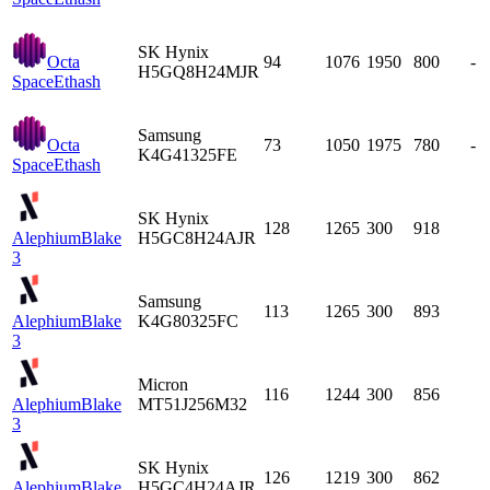
SK Hynix
Octa
94
1076
1950
800
-
H5GQ8H24MJR
Space
Ethash
Samsung
Octa
73
1050
1975
780
-
K4G41325FE
Space
Ethash
SK Hynix
128
1265
300
918
Alephium
Blake
H5GC8H24AJR
3
Samsung
113
1265
300
893
Alephium
Blake
K4G80325FC
3
Micron
116
1244
300
856
Alephium
Blake
MT51J256M32
3
SK Hynix
126
1219
300
862
Alephium
Blake
H5GC4H24AJR