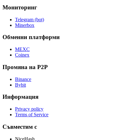
Мониторинг
Telegram (bot)
Minerbox
Обменни платформи
MEXC
Coinex
Промяна на P2P
Binance
Bybit
Информация
Privacy policy
Terms of Service
Съвместим с
NiceHash