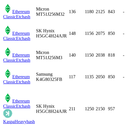
Micron
Ethereum
136
1180
2125
843
-
MT51J256M32
Classic
Etchash
SK Hynix
Ethereum
148
1156
2075
850
-
H5GC4H24AJR
Classic
Etchash
Micron
Ethereum
140
1150
2038
818
-
MT51J256M3
Classic
Etchash
Samsung
Ethereum
117
1135
2050
850
-
K4G80325FB
Classic
Etchash
Ethereum
Classic
Etchash
SK Hynix
211
1250
2150
957
H5GC8H24AJR
Kaspa
Heavyhash