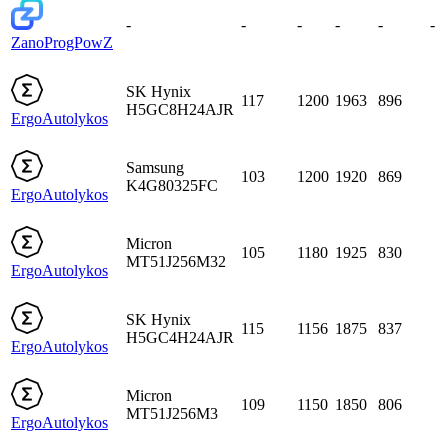
-
-
-
-
-
-
Zano
ProgPowZ
SK Hynix
117
1200
1963
896
H5GC8H24AJR
Ergo
Autolykos
Samsung
103
1200
1920
869
K4G80325FC
Ergo
Autolykos
Micron
105
1180
1925
830
MT51J256M32
Ergo
Autolykos
SK Hynix
115
1156
1875
837
H5GC4H24AJR
Ergo
Autolykos
Micron
109
1150
1850
806
MT51J256M3
Ergo
Autolykos