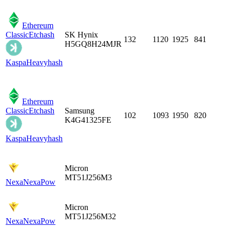
Ethereum
Classic
Etchash
SK Hynix
132
1120
1925
841
H5GQ8H24MJR
Kaspa
Heavyhash
Ethereum
Classic
Etchash
Samsung
102
1093
1950
820
K4G41325FE
Kaspa
Heavyhash
Micron
MT51J256M3
Nexa
NexaPow
Micron
MT51J256M32
Nexa
NexaPow