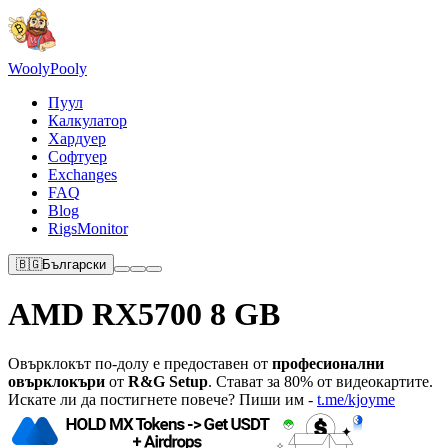
Wooly
Pooly
Пуул
Калкулатор
Хардуер
Софтуер
Exchanges
FAQ
Blog
RigsMonitor
🇧🇬
Български
AMD RX5700 8 GB
Овърклокът по-долу е предоставен от
професионални
овърклокъри
от
R&G Setup
. Стават за 80% от видеокартите.
Искате ли да постигнете повече? Пиши им -
t.me/kjoyme