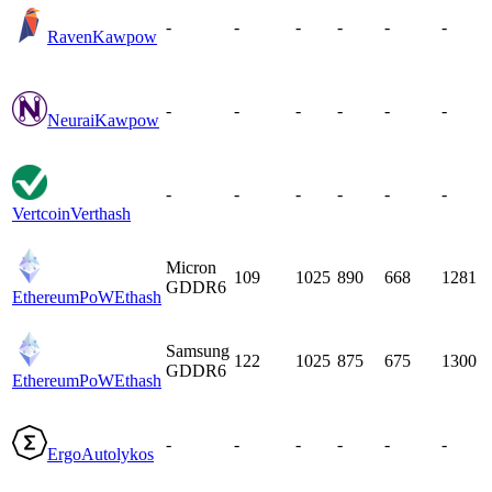
-
-
-
-
-
-
Raven
Kawpow
-
-
-
-
-
-
Neurai
Kawpow
-
-
-
-
-
-
Vertcoin
Verthash
Micron
109
1025
890
668
1281
GDDR6
EthereumPoW
Ethash
Samsung
122
1025
875
675
1300
GDDR6
EthereumPoW
Ethash
-
-
-
-
-
-
Ergo
Autolykos