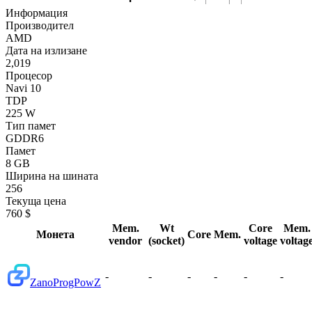
Информация
Производител
AMD
Дата на излизане
2,019
Процесор
Navi 10
TDP
225 W
Тип памет
GDDR6
Памет
8 GB
Ширина на шината
256
Текуща цена
760 $
Mem.
Wt
Core
Mem.
Монета
Core
Mem.
vendor
(socket)
voltage
voltag
-
-
-
-
-
-
Zano
ProgPowZ