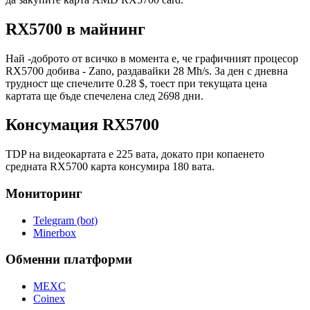
RX5700 в майнинг
Най -доброто от всичко в момента е, че графичният процесор
RX5700 добива - Zano, раздавайки 28 Mh/s. За ден с дневна
трудност ще спечелите 0.28 $, тоест при текущата цена
картата ще бъде спечелена след 2698 дни.
Консумация RX5700
TDP на видеокартата е 225 вата, докато при копаенето
средната RX5700 карта консумира 180 вата.
Мониторинг
Telegram (bot)
Minerbox
Обменни платформи
MEXC
Coinex