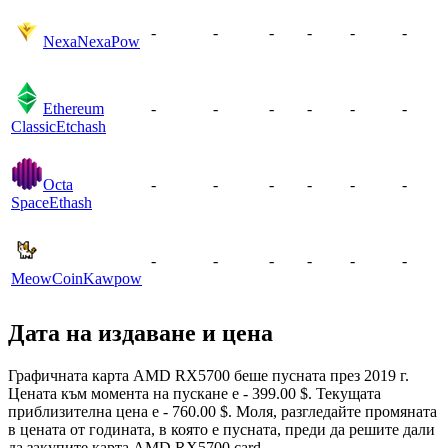
-
-
-
-
-
-
Nexa
NexaPow
Ethereum
-
-
-
-
-
-
Classic
Etchash
Octa
-
-
-
-
-
-
Space
Ethash
-
-
-
-
-
-
MeowCoin
Kawpow
Дата на издаване и цена
Графичната карта AMD RX5700 беше пусната през 2019 г.
Цената към момента на пускане е - 399.00 $. Текущата
приблизителна цена е - 760.00 $. Моля, разгледайте промяната
в цената от годината, в която е пусната, преди да решите дали
да закупите карта AMD RX5700 card.