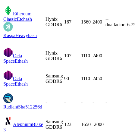
Ethereum
Classic
Etchash
Hynix
--
167
1560
2400
GDDR6
dualfactor=6.7
Kaspa
Heavyhash
Hynix
Octa
107
1110
2400
GDDR6
Space
Ethash
Samsung
Octa
90
1110
2450
GDDR6
Space
Ethash
-
-
-
-
-
Radiant
Sha512256d
Samsung
Alephium
Blake
123
1650
-2000
GDDR6
3