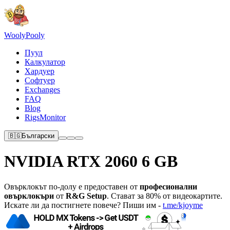
Wooly
Pooly
Пуул
Калкулатор
Хардуер
Софтуер
Exchanges
FAQ
Blog
RigsMonitor
🇧🇬
Български
NVIDIA RTX 2060 6 GB
Овърклокът по-долу е предоставен от
професионални
овърклокъри
от
R&G Setup
. Стават за 80% от видеокартите.
Искате ли да постигнете повече? Пиши им -
t.me/kjoyme