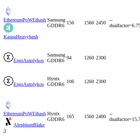
EthereumPoW
Ethash
Samsung
--
156
1560
2450
GDDR6
dualfactor=6.7
Kaspa
Heavyhash
Samsung
94
1260
2300
Ergo
Autolykos
GDDR6
Hynix
106
1260
2300
Ergo
Autolykos
GDDR6
EthereumPoW
Ethash
Hynix
--
165
1560
2400
GDDR6
dualfactor=15.
Alephium
Blake
3