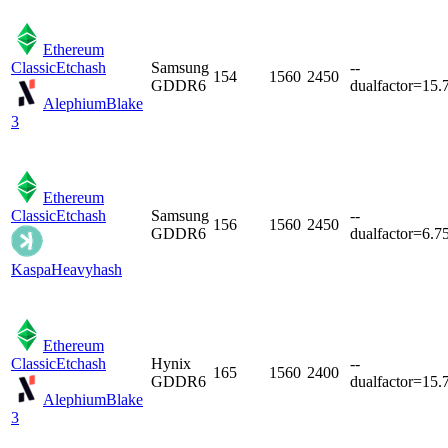
Ethereum
Classic
Etchash
Samsung
--
154
1560
2450
GDDR6
dualfactor=15.
Alephium
Blake
3
Ethereum
Classic
Etchash
Samsung
--
156
1560
2450
GDDR6
dualfactor=6.7
Kaspa
Heavyhash
Ethereum
Classic
Etchash
Hynix
--
165
1560
2400
GDDR6
dualfactor=15.
Alephium
Blake
3