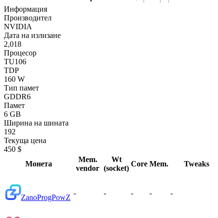
Информация
Производител
NVIDIA
Дата на излизане
2,018
Процесор
TU106
TDP
160 W
Тип памет
GDDR6
Памет
6 GB
Ширина на шината
192
Текуща цена
450 $
Mem.
Wt
Монета
Core
Mem.
Tweaks
vendor
(socket)
-
-
-
-
-
Zano
ProgPowZ