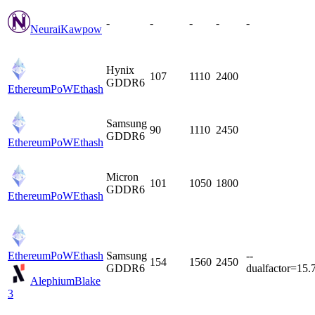
-
-
-
-
-
Neurai
Kawpow
Hynix
107
1110
2400
GDDR6
EthereumPoW
Ethash
Samsung
90
1110
2450
GDDR6
EthereumPoW
Ethash
Micron
101
1050
1800
GDDR6
EthereumPoW
Ethash
EthereumPoW
Ethash
Samsung
--
154
1560
2450
GDDR6
dualfactor=15.
Alephium
Blake
3