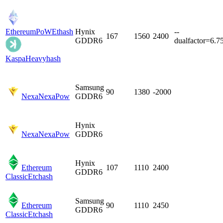
EthereumPoW
Ethash
Hynix
--
167
1560
2400
GDDR6
dualfactor=6.7
Kaspa
Heavyhash
Samsung
90
1380
-2000
Nexa
NexaPow
GDDR6
Hynix
Nexa
NexaPow
GDDR6
Hynix
Ethereum
107
1110
2400
GDDR6
Classic
Etchash
Samsung
Ethereum
90
1110
2450
GDDR6
Classic
Etchash