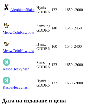
Hynix
Alephium
Blake
132
1650
-2000
GDDR6
3
Samsung
140
1545
2450
GDDR6
MeowCoin
Kawpow
Hynix
160
1545
2400
GDDR6
MeowCoin
Kawpow
Samsung
123
1650
-2000
GDDR6
Kaspa
Heavyhash
Hynix
132
1650
-2000
GDDR6
Kaspa
Heavyhash
Дата на издаване и цена