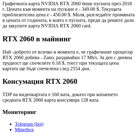
Графичната карта NVIDIA RTX 2060 беше пусната през 2018
г. Цената към момента на пускане е - 349.00 $. Текущата
приблизителна цена е - 450.00 $. Моля, разгледайте промяната
в цената от годината, в която е пусната, преди да решите дали
да закупите карта NVIDIA RTX 2060 card.
RTX 2060 в майнинг
Най -доброто от всичко в момента е, че графичният процесор
RTX 2060 добива - Zano, раздавайки 17 Mh/s. За ден с дневна
трудност ще спечелите 0.18 $, тоест при текущата цена
картата ще бъде спечелена след 2554 дни.
Консумация RTX 2060
TDP на видеокартата е 160 вата, докато при копаенето
средната RTX 2060 карта консумира 128 вата.
Мониторинг
Telegram (bot)
Minerbox