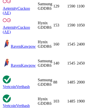
Samsung
129
1590
1100
Aeternity
Cuckoo
GDDR6
(AE)
Hynix
153
1590
1050
Aeternity
Cuckoo
GDDR6
(AE)
Hynix
160
1545
2400
Raven
Kawpow
GDDR6
Samsung
140
1545
2450
Raven
Kawpow
GDDR6
Samsung
88
1485
2000
GDDR6
Vertcoin
Verthash
Hynix
103
1485
1900
GDDR6
Vertcoin
Verthash