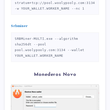
stratum+tcp://pool.woolypooly.com:3134 
-w YOUR_WALLET.WORKER_NAME --nc 1
Srbminer
SRBMiner-MULTI.exe --algorithm 
sha256dt --pool 
pool.woolypooly.com:3134 --wallet 
YOUR_WALLET.WORKER_NAME
Monederos Novo