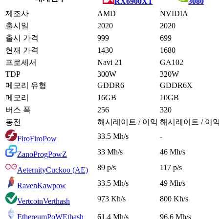
RX6900XT
3080
제조사
AMD
NVIDIA
출시일
2020
2020
출시 가격
999
699
현재 가격
1430
1680
프로세서
Navi 21
GA102
TDP
300W
320W
메모리 유형
GDDR6
GDDR6X
메모리
16GB
10GB
버스 폭
256
320
동전
해시레이트 / 이익
해시레이트 / 이
33.5 Mh/s
-
Firo
FiroPow
33 Mh/s
46 Mh/s
Zano
ProgPowZ
89 p/s
117 p/s
Aeternity
Cuckoo (AE)
33.5 Mh/s
49 Mh/s
Raven
Kawpow
973 Kh/s
800 Kh/s
Vertcoin
Verthash
EthereumPoW
Ethash
61.4 Mh/s
96.6 Mh/s