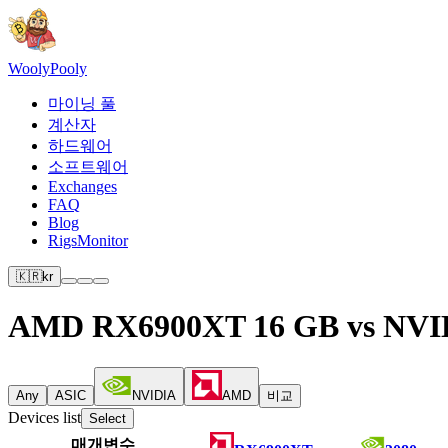
Wooly
Pooly
마이닝 풀
계산자
하드웨어
소프트웨어
Exchanges
FAQ
Blog
RigsMonitor
🇰🇷
kr
AMD RX6900XT 16 GB vs NVID
Any
ASIC
NVIDIA
AMD
비교
Devices list
Select
매개변수